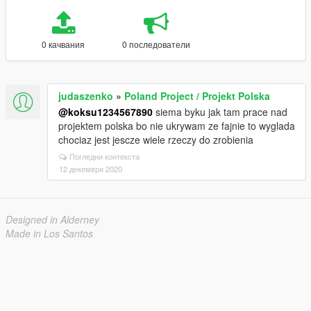
0 качвания
0 последователи
judaszenko
»
Poland Project / Projekt Polska
@koksu1234567890
siema byku jak tam prace nad
projektem polska bo nie ukrywam ze fajnie to wyglada
chociaz jest jescze wiele rzeczy do zrobienia
Погледни контекста
12 декември 2020
Designed in Alderney
Made in Los Santos