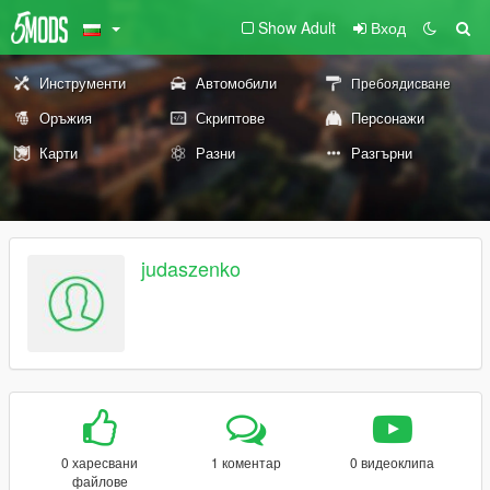
Show Adult
Вход
Инструменти
Автомобили
Пребоядисване
Оръжия
Скриптове
Персонажи
Карти
Разни
Разгърни
judaszenko
0 харесвани
1 коментар
0 видеоклипа
файлове