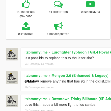
14 харесвани
74 коментара
0 видеоклипа
файлове
0 качвания
1 последовател
itzbrannytime
»
Eurofighter Typhoon FGR.4 Royal A
Is it possible to replace this to the lazer slot?
Погледни контекста
itzbrannytime
»
Menyoo 2.0 (Enhanced & Legacy)
@Malow
remove anything that has 9g in the dlclist.xml
Погледни контекста
itzbrannytime
»
Downtown Trinity Billboard [SP Ad
Love this... adds a bit more light to los santos
Погледни контекста