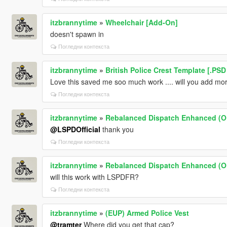
itzbrannytime
»
Wheelchair [Add-On]
doesn't spawn in
Погледни контекста
itzbrannytime
»
British Police Crest Template [.PSD
Love this saved me soo much work .... will you add mo
Погледни контекста
itzbrannytime
»
Rebalanced Dispatch Enhanced (
@LSPDOfficial
thank you
Погледни контекста
itzbrannytime
»
Rebalanced Dispatch Enhanced (
will this work with LSPDFR?
Погледни контекста
itzbrannytime
»
(EUP) Armed Police Vest
@tramter
Where did you get that cap?