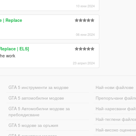
10 юни 2024
e | Replace
06 юни 2024
[Replace | ELS]
the work
23 април 2024
GTA 5 инструменти за модове
Най-нови файлове
GTA 5 автомобилни модове
Препоръчани файл
GTA 5 Автомобилни модове за
Най-харесвани фай
пребоядисване
Най-теглени файло
GTA 5 модове за оръжия
Най-високо оценен
GTA 5 скриптинг модове