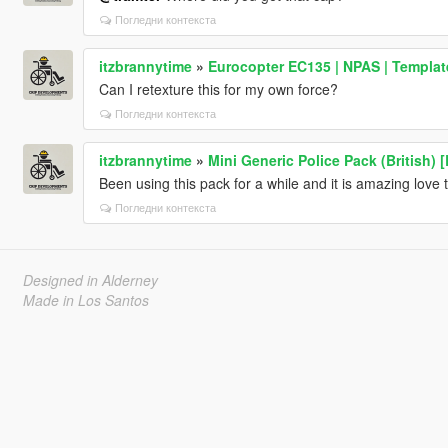
Погледни контекста
itzbrannytime
»
Eurocopter EC135 | NPAS | Templat
Can I retexture this for my own force?
Погледни контекста
itzbrannytime
»
Mini Generic Police Pack (British) 
Been using this pack for a while and it is amazing love 
Погледни контекста
Designed in Alderney
Made in Los Santos