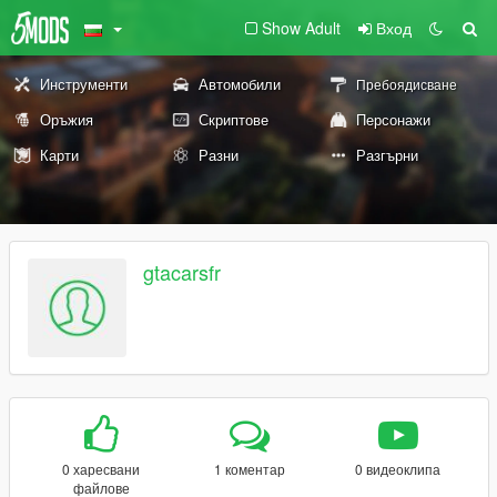
Show Adult
Вход
Инструменти
Автомобили
Пребоядисване
Оръжия
Скриптове
Персонажи
Карти
Разни
Разгърни
gtacarsfr
0 харесвани
1 коментар
0 видеоклипа
файлове