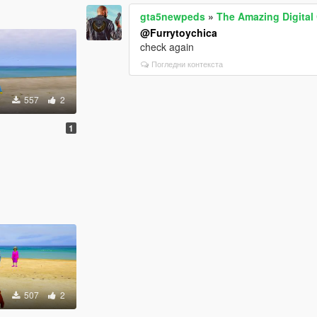
gta5newpeds
»
The Amazing Digital
@Furrytoychica
check again
Погледни контекста
557
2
1
507
2