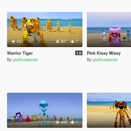
4.83
887
7
Warrior Tiger
Pink Kissy Missy
1.0
By
gta5newpeds
By
gta5newpeds
406
1