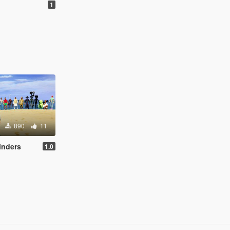
1
890
11
inders
1.0