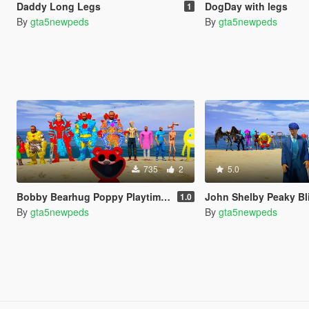
Daddy Long Legs
DogDay with legs
1
By
gta5newpeds
By
gta5newpeds
735
2
5.0
Bobby Bearhug Poppy Playtime Chapter 5
John Shelby Peaky Bl
1.0
By
gta5newpeds
By
gta5newpeds