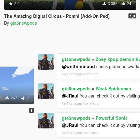
5.0
3 385
24
The Amazing Digital Circus - Pomni [Add-On Ped]
1.0
By
gta5newpeds
gta5newpeds
»
Zoey kpop demon h
@writtninblood
check gta5modsworld
Погледни контекста
gta5newpeds
»
Weak Spiderman
@JRaul
You can check it out by visitin
267
2
Погледни контекста
1
gta5newpeds
»
Powerful Sonic
@JRaul
You can check it out by visitin
Погледни контекста