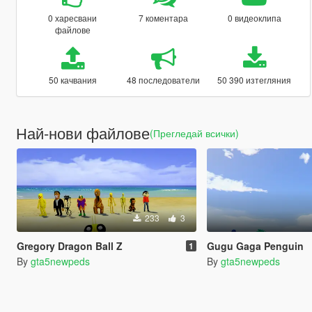
0 харесвани
7 коментара
0 видеоклипа
файлове
50 качвания
48 последователи
50 390 изтегляния
Най-нови файлове
(Прегледай всички)
233
3
Gregory Dragon Ball Z
Gugu Gaga Penguin
1
By
gta5newpeds
By
gta5newpeds