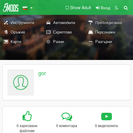
Show Adult
Вход
Инструменти
Автомобили
Пребоядисване
Оръжия
Скриптове
Персонажи
Карти
Разни
Разгърни
gor
0 харесвани
0 коментара
0 видеоклипа
файлове