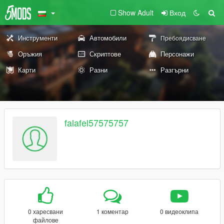
Show Adult
Вход
Инструменти
Автомобили
Пребоядисване
Оръжия
Скриптове
Персонажи
Карти
Разни
Разгърни
falafel57575757
0 харесвани
1 коментар
0 видеоклипа
файлове