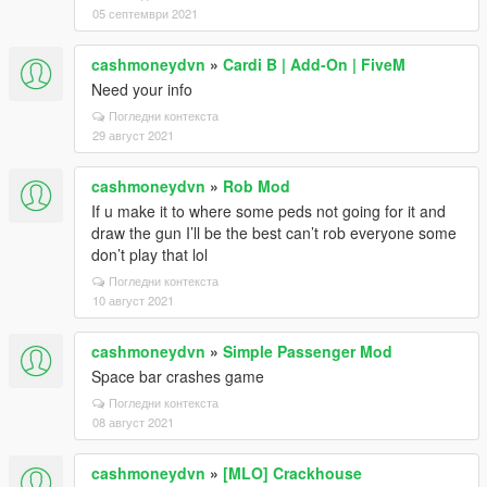
05 септември 2021
cashmoneydvn
»
Cardi B | Add-On | FiveM
Need your info
Погледни контекста
29 август 2021
cashmoneydvn
»
Rob Mod
If u make it to where some peds not going for it and
draw the gun I’ll be the best can’t rob everyone some
don’t play that lol
Погледни контекста
10 август 2021
cashmoneydvn
»
Simple Passenger Mod
Space bar crashes game
Погледни контекста
08 август 2021
cashmoneydvn
»
[MLO] Crackhouse