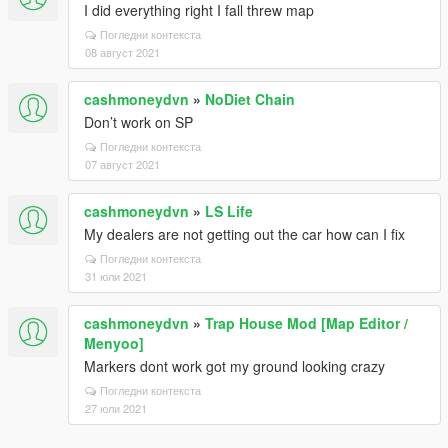
I did everything right I fall threw map
Погледни контекста
08 август 2021
cashmoneydvn
»
NoDiet Chain
Don’t work on SP
Погледни контекста
07 август 2021
cashmoneydvn
»
LS Life
My dealers are not getting out the car how can I fix
Погледни контекста
31 юли 2021
cashmoneydvn
»
Trap House Mod [Map Editor /
Menyoo]
Markers dont work got my ground looking crazy
Погледни контекста
27 юли 2021