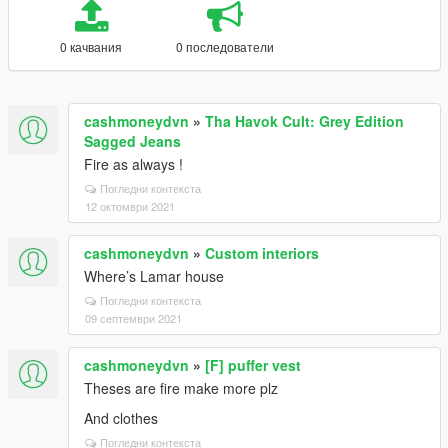
0 качвания
0 последователи
cashmoneydvn
»
Tha Havok Cult: Grey Edition
Sagged Jeans
Fire as always !
Погледни контекста
12 октомври 2021
cashmoneydvn
»
Custom interiors
Where’s Lamar house
Погледни контекста
09 септември 2021
cashmoneydvn
»
[F] puffer vest
Theses are fire make more plz
And clothes
Погледни контекста