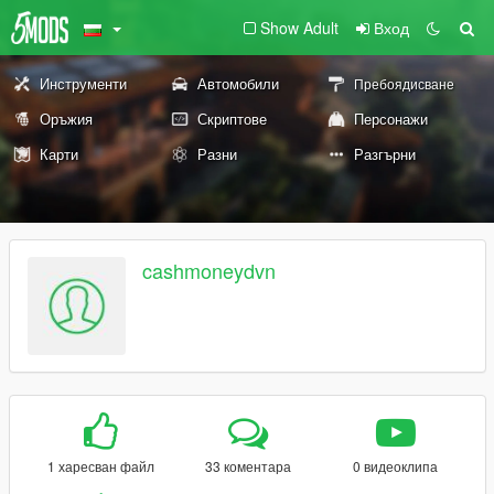
Show Adult
Вход
Инструменти
Автомобили
Пребоядисване
Оръжия
Скриптове
Персонажи
Карти
Разни
Разгърни
cashmoneydvn
1 харесван файл
33 коментара
0 видеоклипа