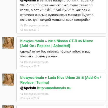
@Apelsin
в vehicles найди строчки <frequency
value="30" /> отвечает сколько будет тачек по
карте, а вот <maxNum value="2" /> как раз и
отвечает сколько одинаковых машине будет в
потоке, для каждой машины свои настройки
Погледни контекста
06 януари 2017
blowyourbrain
»
2015 Nissan GT-R 35 Nismo
[Add-On / Replace | Animated]
сделайте пж без нижних чёрных юбок, я вас
умоляю.. очень умоляю
Погледни контекста
05 януари 2017
blowyourbrain
»
Lada Niva Urban 2016 [Add-On /
Replace | Tuning]
@Apelsin
http://maniamods.ru/
Погледни контекста
05 януари 2017