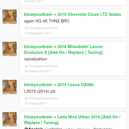
25 март 2017
blowyourbrain
»
2015 Chevrolet Cruze LTZ Sedan
again HQ 4K THNX BRO
Погледни контекста
12 февруари 2017
blowyourbrain
»
2016 Mitsubishi Lancer
Evolution X [Add-On / Replace | Tuning]
razvalushion
Погледни контекста
09 февруари 2017
blowyourbrain
»
2015 Lexus GX460
LX570 (2014) plz
Погледни контекста
21 януари 2017
blowyourbrain
»
Lada Niva Urban 2016 [Add-On /
Replace | Tuning]