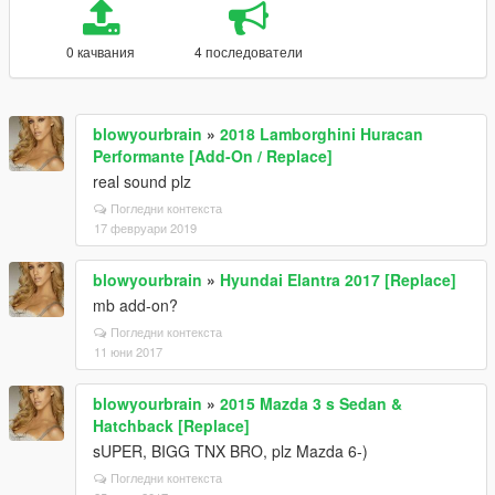
0 качвания
4 последователи
blowyourbrain
»
2018 Lamborghini Huracan
Performante [Add-On / Replace]
real sound plz
Погледни контекста
17 февруари 2019
blowyourbrain
»
Hyundai Elantra 2017 [Replace]
mb add-on?
Погледни контекста
11 юни 2017
blowyourbrain
»
2015 Mazda 3 s Sedan &
Hatchback [Replace]
sUPER, BIGG TNX BRO, plz Mazda 6-)
Погледни контекста