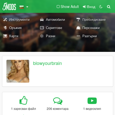
Show Adult
Вход
Инструменти
Автомобили
Пребоядисване
Оръжия
Скриптове
Персонажи
Карти
Разни
Разгърни
blowyourbrain
1 харесван файл
206 коментара
1 видеоклип