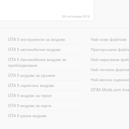
09 септември 2016
GTA 5 инструменти за модове
Най-нови файлове
GTA 5 автомобилни модове
Препоръчани файл
GTA 5 Автомобилни модове за
Най-харесвани фай
пребоядисване
Най-теглени файло
GTA 5 модове за оръжия
Най-високо оценен
GTA 5 скриптинг модове
GTA5-Mods.com Кл
GTA 5 модове за героя
GTA 5 модове за карти
GTA 5 разни модове