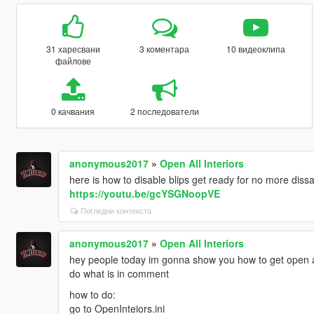
31 харесвани
3 коментара
10 видеоклипа
файлове
0 качвания
2 последователи
anonymous2017
»
Open All Interiors
here is how to disable blips get ready for no more diss
https://youtu.be/gcYSGNoopVE
Погледни контекста
anonymous2017
»
Open All Interiors
hey people today im gonna show you how to get open all
do what is in comment
how to do:
go to OpenInteiors.ini