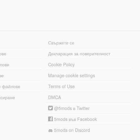
Свържете се
ове
Декларация за поверителност
лове
Cookie Policy
ве
Manage cookie settings
и файлове
Terms of Use
асиране
DMCA
@5mods в Twitter
5mods във Facebook
5mods on Discord