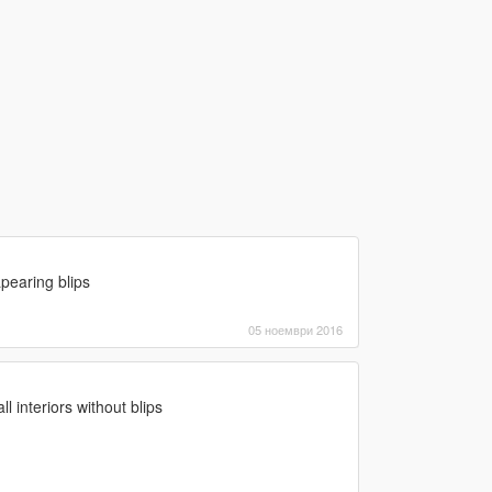
apearing blips
05 ноември 2016
 interiors without blips