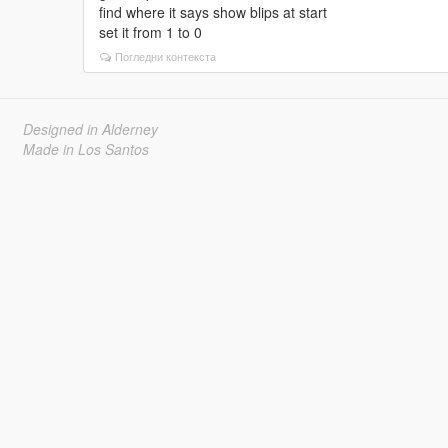
find where it says show blips at start
set it from 1 to 0
Погледни контекста
Designed in Alderney
Made in Los Santos