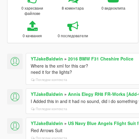
0 харесвани
8 коментара
0 видеоклипа
файлове
0 качвания
0 последователи
YTJakeBaldwin
»
2016 BMW F31 Cheshire Police
Where is the xml for this car?
need it for the lights?
Погледни контекста
YTJakeBaldwin
»
Annis Elegy RH8 FR-Works [Add-O
I Added this in and it had no sound, did i do somethin
Погледни контекста
YTJakeBaldwin
»
US Navy Blue Angels Flight Suit f
Red Arrows Suit
Погледни контекста