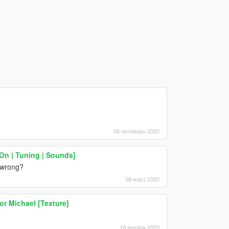
06 октомври 2020
n | Tuning | Sounds]
g wrong?
08 март 2020
or Michael [Texture]
19 януари 2020