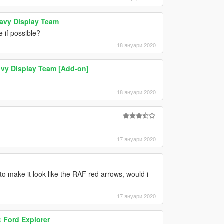
avy Display Team
 if possible?
18 януари 2020
avy Display Team [Add-on]
18 януари 2020
17 януари 2020
o make it look like the RAF red arrows, would i
17 януари 2020
 Ford Explorer