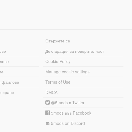
Свържете се
ове
Декларация за поверителност
лове
Cookie Policy
ве
Manage cookie settings
и файлове
Terms of Use
асиране
DMCA
@5mods в Twitter
5mods във Facebook
5mods on Discord