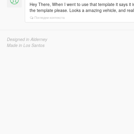
Hey There, When I went to use that template it says it 
the template please. Looks a amazing vehicle, and reall
Погледни контекста
Designed in Alderney
Made in Los Santos