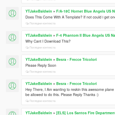
YTJakeBaldwin
»
F/A-18C Hornet Blue Angels US N
Does This Come With A Template? If not could i get one
Погледни контекста
YTJakeBaldwin
»
F-4 Phantom II Blue Angels US N
Why Cant I Download This?
Погледни контекста
YTJakeBaldwin
»
Besra - Frecce Tricolori
Please Reply Soon
Погледни контекста
YTJakeBaldwin
»
Besra - Frecce Tricolori
Hey There, I Am wanting to reskin this awesome plane t
be allowed to do this. Please Reply Thanks :)
Погледни контекста
YTJakeBaldwin
»
[ELS] Los Santos Fire Department