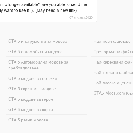
is no longer available? are you able to send me
y want to use it :). (May need a new link)
07 януари 2020
GTA 5 инструменти за модове
Най-нови файлове
GTA 5 автомобилни модове
Препоръчани файл
GTA 5 Автомобилни модове за
Най-харесвани фай
пребоядисване
Най-теглени файло
GTA 5 модове за оръжия
Най-високо оценен
GTA 5 скриптинг модове
GTA5-Mods.com Кл
GTA 5 модове за героя
GTA 5 модове за карти
GTA 5 разни модове