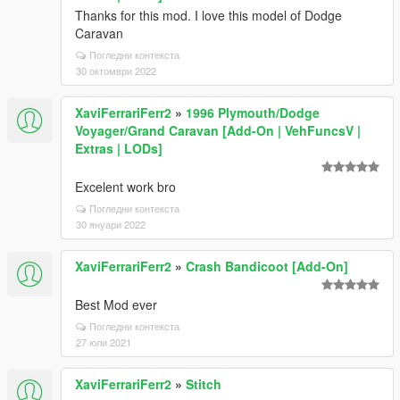
Thanks for this mod. I love this model of Dodge
Caravan
Погледни контекста
30 октомври 2022
XaviFerrariFerr2
»
1996 Plymouth/Dodge
Voyager/Grand Caravan [Add-On | VehFuncsV |
Extras | LODs]
Excelent work bro
Погледни контекста
30 януари 2022
XaviFerrariFerr2
»
Crash Bandicoot [Add-On]
Best Mod ever
Погледни контекста
27 юли 2021
XaviFerrariFerr2
»
Stitch