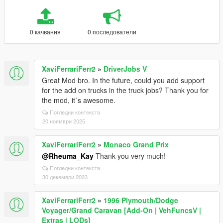
0 качвания
0 последователи
XaviFerrariFerr2
»
DriverJobs V
Great Mod bro. In the future, could you add support
for the add on trucks in the truck jobs? Thank you for
the mod, it´s awesome.
Погледни контекста
20 ноември 2025
XaviFerrariFerr2
»
Monaco Grand Prix
@Rheuma_Kay
Thank you very much!
Погледни контекста
30 декември 2023
XaviFerrariFerr2
»
1996 Plymouth/Dodge
Voyager/Grand Caravan [Add-On | VehFuncsV |
Extras | LODs]