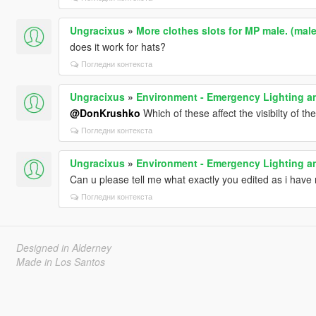
Ungracixus
»
More clothes slots for MP male. (ma
does it work for hats?
Погледни контекста
Ungracixus
»
Environment - Emergency Lighting an
@DonKrushko
Which of these affect the visibilty of t
Погледни контекста
Ungracixus
»
Environment - Emergency Lighting an
Can u please tell me what exactly you edited as i have r
Погледни контекста
Designed in Alderney
Made in Los Santos