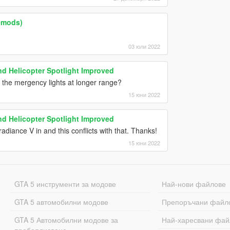
lemods)
03 юли 2022
d Helicopter Spotlight Improved
he the mergency lights at longer range?
15 юни 2022
d Helicopter Spotlight Improved
adiance V in and this conflicts with that. Thanks!
15 юни 2022
GTA 5 инструменти за модове
Най-нови файлове
GTA 5 автомобилни модове
Препоръчани файл
GTA 5 Автомобилни модове за
Най-харесвани фай
пребоядисване