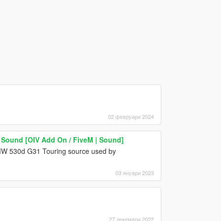
02 февруари 2024
e Sound [OIV Add On / FiveM | Sound]
BMW 530d G31 Touring source used by
03 януари 2023
27 декември 2022