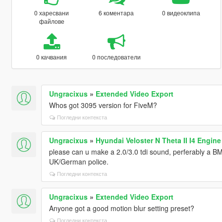
0 харесвани
6 коментара
0 видеоклипа
файлове
0 качвания
0 последователи
Ungracixus
»
Extended Video Export
Whos got 3095 version for FiveM?
Погледни контекста
Ungracixus
»
Hyundai Veloster N Theta II I4 Engin
please can u make a 2.0/3.0 tdi sound, perferably a 
UK/German police.
Погледни контекста
Ungracixus
»
Extended Video Export
Anyone got a good motion blur setting preset?
Погледни контекста