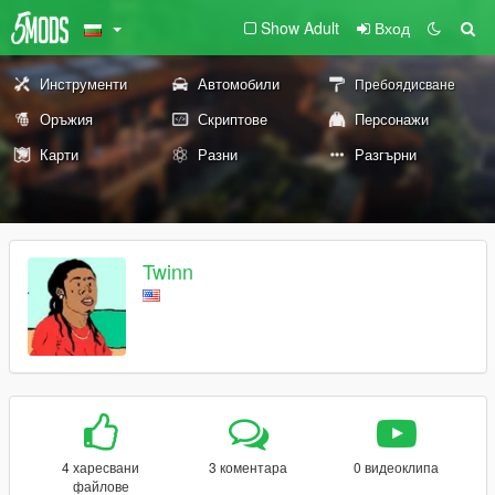
Show Adult
Вход
Инструменти
Автомобили
Пребоядисване
Оръжия
Скриптове
Персонажи
Карти
Разни
Разгърни
Twinn
4 харесвани
3 коментара
0 видеоклипа
файлове