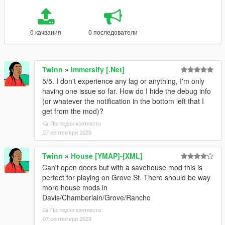
0 качвания
0 последователи
Twinn
»
Immersify [.Net]
5/5. I don't experience any lag or anything, I'm only
having one issue so far. How do I hide the debug info
(or whatever the notification in the bottom left that I
get from the mod)?
Погледни контекста
27 септември 2023
Twinn
»
House [YMAP]-[XML]
Can't open doors but with a savehouse mod this is
perfect for playing on Grove St. There should be way
more house mods in
Davis/Chamberlain/Grove/Rancho
Погледни контекста
07 септември 2023