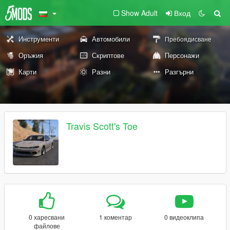
Show Adult
Вход
Инструменти
Автомобили
Пребоядисване
Оръжия
Скриптове
Персонажи
Карти
Разни
Разгърни
Travis Scott's Toe
0 харесвани
1 коментар
0 видеоклипа
файлове