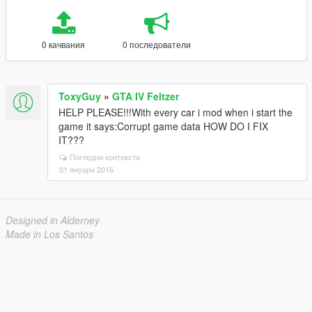
0 качвания
0 последователи
ToxyGuy
»
GTA IV Feltzer
HELP PLEASE!!!With every car i mod when i start the
game it says:Corrupt game data HOW DO I FIX
IT???
Погледни контекста
01 януари 2016
Designed in Alderney
Made in Los Santos