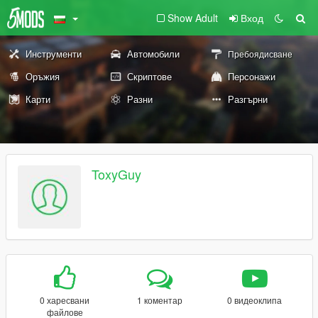
Show Adult
Вход
Инструменти
Автомобили
Пребоядисване
Оръжия
Скриптове
Персонажи
Карти
Разни
Разгърни
ToxyGuy
0 харесвани
1 коментар
0 видеоклипа
файлове