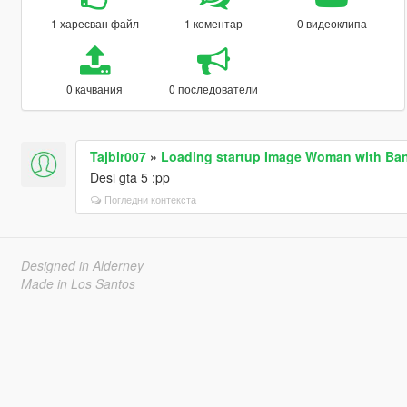
1 харесван файл
1 коментар
0 видеоклипа
0 качвания
0 последователи
Tajbir007
»
Loading startup Image Woman with Ban
Desi gta 5 :pp
Погледни контекста
Designed in Alderney
Made in Los Santos