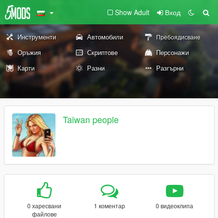
Show Adult
Вход
Инструменти
Автомобили
Пребоядисване
Оръжия
Скриптове
Персонажи
Карти
Разни
Разгърни
Taiwan people
0 харесвани
1 коментар
0 видеоклипа
файлове