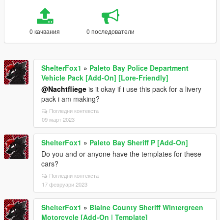
0 качвания
0 последователи
ShelterFox1
»
Paleto Bay Police Department
Vehicle Pack [Add-On] [Lore-Friendly]
@Nachtfliege
is it okay if i use this pack for a livery
pack i am making?
Погледни контекста
09 март 2023
ShelterFox1
»
Paleto Bay Sheriff P [Add-On]
Do you and or anyone have the templates for these
cars?
Погледни контекста
17 февруари 2023
ShelterFox1
»
Blaine County Sheriff Wintergreen
Motorcycle [Add-On | Template]