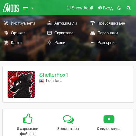
Show Adult
Вход
Инструменти
Автомобили
Пребоядисване
Оръжия
Скриптове
Персонажи
Карти
Разни
Разгърни
ShelterFox1
Louisiana
0 харесвани
3 коментара
0 видеоклипа
файлове