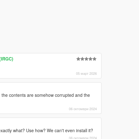
(IRGC)
05 март 2026
kit, the contents are somehow corrupted and the
06 октомври 2024
y what? Use how? We can't even install it?
06 октомври 2024