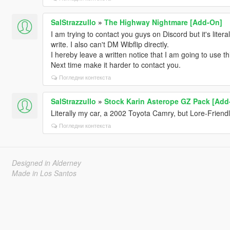
SalStrazzullo
»
The Highway Nightmare [Add-On]
I am trying to contact you guys on Discord but it's liter
write. I also can't DM Wibflip directly.
I hereby leave a written notice that I am going to use t
Next time make it harder to contact you.
Погледни контекста
SalStrazzullo
»
Stock Karin Asterope GZ Pack [Add
Literally my car, a 2002 Toyota Camry, but Lore-Friend
Погледни контекста
Designed in Alderney
Made in Los Santos