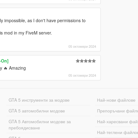
ally impossible, as I don't have permissions to
his mod in my FiveM server.
05 октомври 2024
-On]
ly 🔥 Amazing
05 октомври 2024
GTA 5 инструменти за модове
Най-нови файлове
GTA 5 автомобилни модове
Препоръчани файл
GTA 5 Автомобилни модове за
Най-харесвани фай
пребоядисване
Най-теглени файло