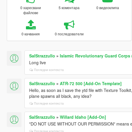
0 харесвани
5 коментара
0 видеоклипа
файлове
0 качвания
0 последователи
SalStrazzullo
»
Islamic Revolutionary Guard Corps 
Long live
Погледни контекста
SalStrazzullo
»
ATR-72 500 [Add-On Template]
Hello, as soon as I save the ytd file with Texture Tool
plane spawns all black, any idea?
Погледни контекста
SalStrazzullo
»
Willard Idaho [Add-On]
"DO NOT USE WITHOUT OUR PERMISSION" means exactl
Погледни контекста