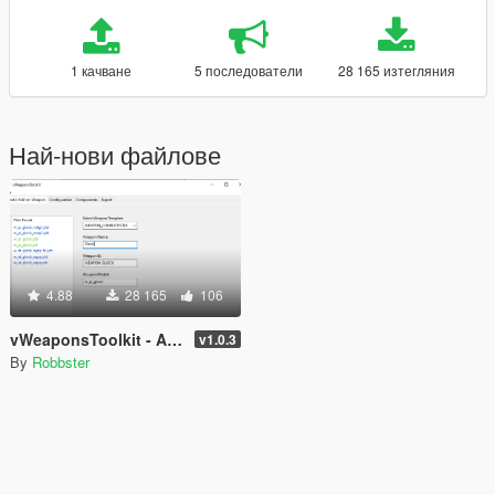
1 качване
5 последователи
28 165 изтегляния
Най-нови файлове
4.88
28 165
106
vWeaponsToolkit - Addon Weapon Generator
v1.0.3
By
Robbster