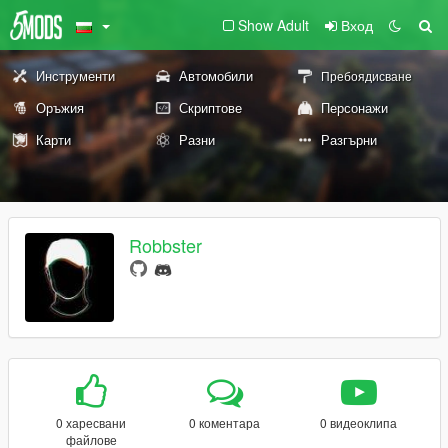
Show Adult
Вход
Инструменти
Автомобили
Пребоядисване
Оръжия
Скриптове
Персонажи
Карти
Разни
Разгърни
Robbster
0 харесвани
0 коментара
0 видеоклипа
файлове