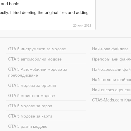
s and boots
ctly. I tried deleting the original files and adding
23 юни 2021
GTA 5 инструменти за модове
Най-нови файлове
GTA 5 автомобилни модове
Препоръчани файл
GTA 5 Автомобилни модове за
Най-харесвани фай
пребоядисване
Най-теглени файло
GTA 5 модове за оръжия
Най-високо оценен
GTA 5 скриптинг модове
GTA5-Mods.com Кл
GTA 5 модове за героя
GTA 5 модове за карти
GTA 5 разни модове