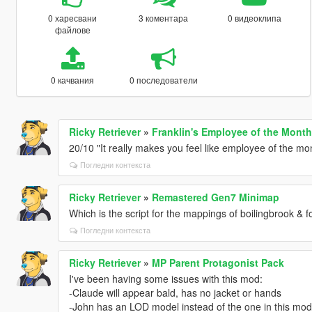
0 харесвани
3 коментара
0 видеоклипа
файлове
0 качвания
0 последователи
Ricky Retriever
»
Franklin's Employee of the Month 
20/10 "It really makes you feel like employee of the mo
Погледни контекста
Ricky Retriever
»
Remastered Gen7 Minimap
Which is the script for the mappings of boilingbrook & fo
Погледни контекста
Ricky Retriever
»
MP Parent Protagonist Pack
I've been having some issues with this mod:
-Claude will appear bald, has no jacket or hands
-John has an LOD model instead of the one in this mod