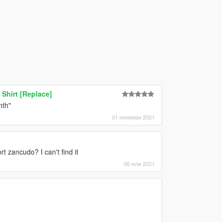
Shirt [Replace]
nth"
01 ноември 2021
rt zancudo? I can't find it
06 юли 2021