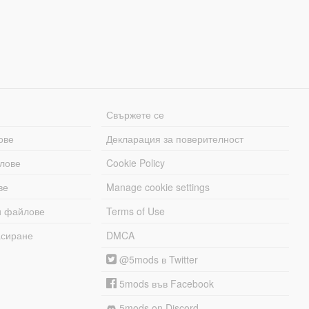
Свържете се
ове
Декларация за поверителност
лове
Cookie Policy
ве
Manage cookie settings
и файлове
Terms of Use
асиране
DMCA
@5mods в Twitter
5mods във Facebook
5mods on Discord