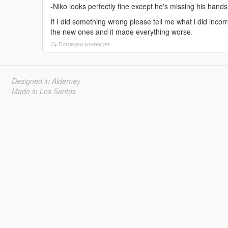
-Niko looks perfectly fine except he's missing his hand
If I did something wrong please tell me what i did incorre
the new ones and it made everything worse.
Погледни контекста
Designed in Alderney
Made in Los Santos