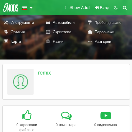
Show Adult
Вход
Инструменти
Автомобили
Пребоядисване
Оръжия
Скриптове
Персонажи
Карти
Разни
Разгърни
remix
0 харесвани
0 коментара
0 видеоклипа
файлове