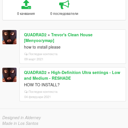
0 качвания
0 последователи
QUADRAD2
»
Trevor's Clean House
[Menyoo/ymap]
how to ınstall please
Погледни контекста
09 март 2021
QUADRAD2
»
High-Definition Ultra settings - Low
and Medium - RESHADE
HOW TO INSTALL?
Погледни контекста
04 февруари 2021
Designed in Alderney
Made in Los Santos