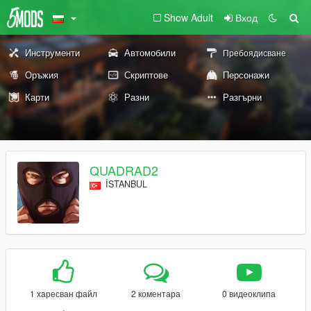
Show Adult
Вход
Инструменти
Автомобили
Пребоядисване
Оръжия
Скриптове
Персонажи
Карти
Разни
Разгърни
QUADRAD2
İSTANBUL
1 харесван файл
2 коментара
0 видеоклипа