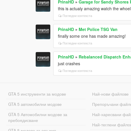
PrinsHD
»
Garage for Sandy Shores
this is actualy amazing watch the whoel
Погледни контекста
PrinsHD
»
Met Police TSG Van
finally some one has made amazing!
Погледни контекста
PrinsHD
»
Rebalanced Dispatch En
just crashes
Погледни контекста
GTA 5 инструменти за модове
Най-нови файлове
GTA 5 автомобилни модове
Препоръчани файл
GTA 5 Автомобилни модове за
Най-харесвани фай
пребоядисване
Най-теглени файло
GTA 5 модове за оръжия