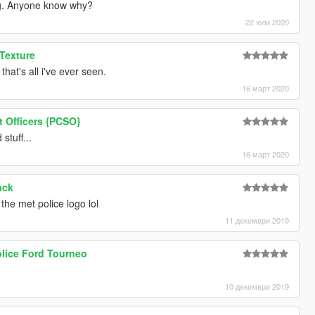
ning. Anyone know why?
22 юли 2020
 Texture
hat's all i've ever seen.
16 март 2020
 Officers {PCSO}
 stuff...
16 март 2020
ack
 the met police logo lol
11 декември 2019
olice Ford Tourneo
10 декември 2019