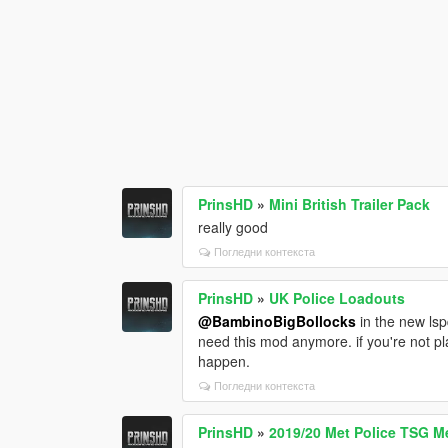
PrinsHD
»
Mini British Trailer Pack
really good
Погледни контекста
PrinsHD
»
UK Police Loadouts
@BambinoBigBollocks
in the new lsp
need this mod anymore. if you're not pla
happen.
Погледни контекста
PrinsHD
»
2019/20 Met Police TSG M