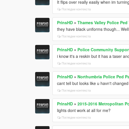
It flips over really easily when im tur
Погледни контекста
PrinsHD
»
Thames Valley Police Ped
they have black uniforms though... Well t
Погледни контекста
PrinsHD
»
Police Community Support
i know it's a reskin but it has a taser and
Погледни контекста
PrinsHD
»
Northumbria Police Ped P
cant tell but looks like u havn't changed
Погледни контекста
PrinsHD
»
2015-2016 Metropolitan P
lights dont work at all for me?
Погледни контекста