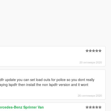
20 октомври 2020
dfr update you can set load outs for police so you dont really
ying lspdfr then install the non lspdfr version and it wont
26 септември 2020
ercedes-Benz Sprinter Van