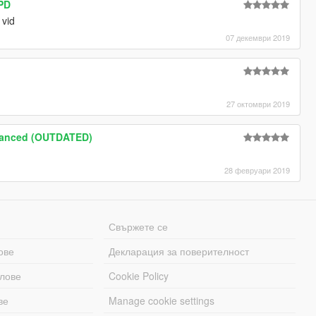
 PD
 vid
07 декември 2019
27 октомври 2019
hanced (OUTDATED)
28 февруари 2019
Свържете се
ове
Декларация за поверителност
лове
Cookie Policy
ве
Manage cookie settings