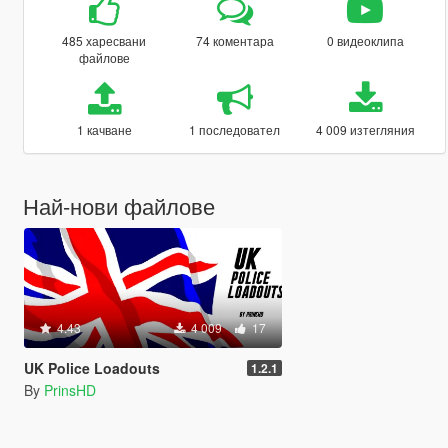
485 харесвани
74 коментара
0 видеоклипа
файлове
1 качване
1 последовател
4 009 изтегляния
Най-нови файлове
4.43
4 009
17
UK Police Loadouts
1.2.1
By
PrinsHD