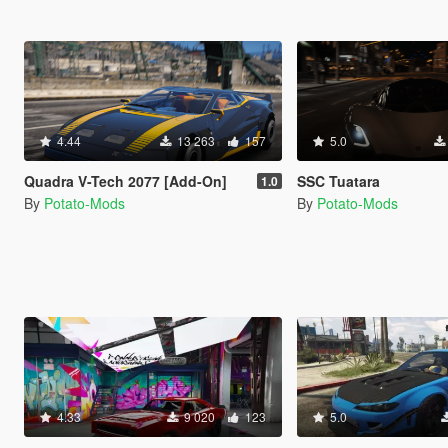
4.44
13 263
157
5.0
Quadra V-Tech 2077 [Add-On]
SSC Tuatara
1.0
By
Potato-Mods
By
Potato-Mods
4.33
9 020
123
5.0