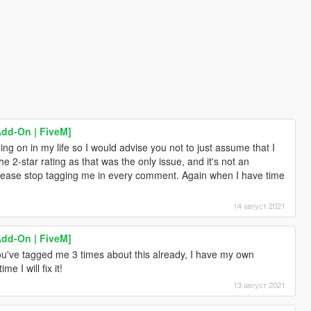
Add-On | FiveM]
ng on in my life so I would advise you not to just assume that I
e 2-star rating as that was the only issue, and it's not an
lso please stop tagging me in every comment. Again when I have time
14 август 2021
Add-On | FiveM]
u've tagged me 3 times about this already, I have my own
e I will fix it!
13 август 2021