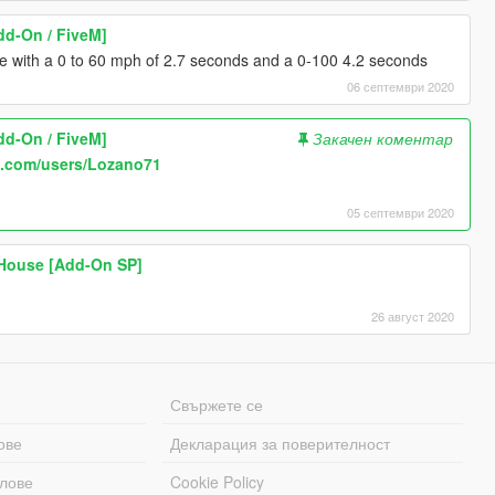
dd-On / FiveM]
ife with a 0 to 60 mph of 2.7 seconds and a 0-100 4.2 seconds
06 септември 2020
dd-On / FiveM]
Закачен коментар
s.com/users/Lozano71
05 септември 2020
House [Add-On SP]
26 август 2020
Свържете се
ове
Декларация за поверителност
лове
Cookie Policy