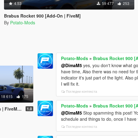
4.53
59 477
253
Brabus Rocket 900 [Add-On | FiveM]
By
Potato-Mods
Potato-Mods
»
Brabus Rocket 900 [
@DimaM5
yes, you don't know what goi
have time, Also there was no need for th
indicator it's just part of the light. A
I will fix it.
Погледни контекста
18 615
175
Potato-Mods
»
Brabus Rocket 900 [
| Template]
1.0
@DimaM5
Stop spamming this post! Yo
schedule and things to do, once I have tim
Погледни контекста