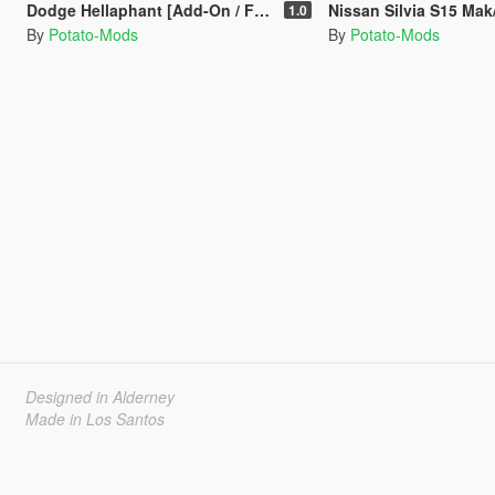
Dodge Hellaphant [Add-On / FiveM]
Nissan Silvia S15 Mak/CSR Edition [A
1.0
By
Potato-Mods
By
Potato-Mods
Designed in Alderney
Made in Los Santos