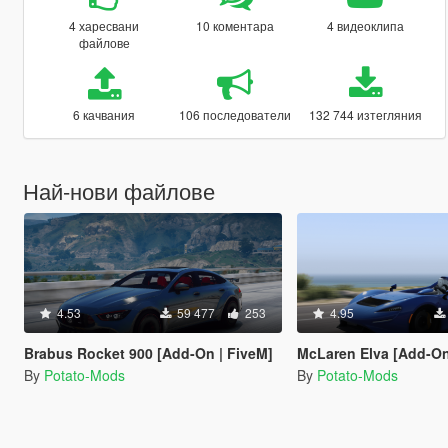
4 харесвани
10 коментара
4 видеоклипа
файлове
6 качвания
106 последователи
132 744 изтегляния
Най-нови файлове
4.53
59 477
253
4.95
Brabus Rocket 900 [Add-On | FiveM]
McLaren Elva [Add-On | FiveM 
By
Potato-Mods
By
Potato-Mods