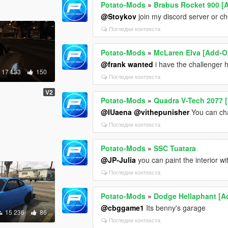
Potato-Mods
»
Brabus Rocket 900 [
@Stoykov
join my discord server or ch
Погледни контекста
Potato-Mods
»
McLaren Elva [Add-On
@frank wanted
i have the challenger 
17 133
150
Погледни контекста
V2
Potato-Mods
»
Quadra V-Tech 2077 
@IUaena
@vithepunisher
You can cha
Погледни контекста
Potato-Mods
»
SSC Tuatara
@JP-Julia
you can paint the interior wi
Погледни контекста
Potato-Mods
»
Dodge Hellaphant [A
@cbggame1
Its benny's garage
15 236
86
Погледни контекста