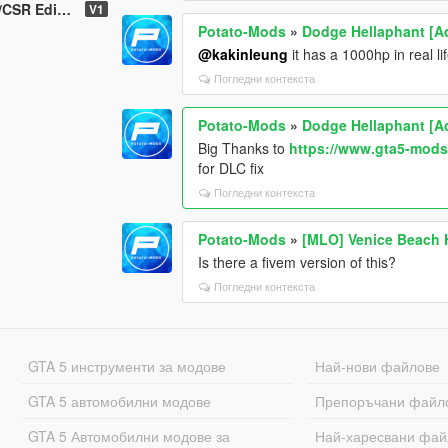
dd-On] [FiveM]
V1
Potato-Mods
»
Dodge Hellaphant [A
@kakinleung
it has a 1000hp in real l
Погледни контекста
Potato-Mods
»
Dodge Hellaphant [A
Big Thanks to
https://www.gta5-mod
for DLC fix
Погледни контекста
Potato-Mods
»
[MLO] Venice Beach 
Is there a fivem version of this?
Погледни контекста
GTA 5 инструменти за модове
Най-нови файлове
GTA 5 автомобилни модове
Препоръчани файл
GTA 5 Автомобилни модове за
Най-харесвани фай