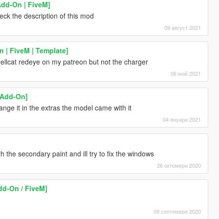
Add-On | FiveM]
eck the description of this mod
09 август 2021
 | FiveM | Template]
hellcat redeye on my patreon but not the charger
06 май 2021
[Add-On]
nge it in the extras the model came with it
04 януари 2021
th the secondary paint and ill try to fix the windows
26 октомври 2020
dd-On / FiveM]
09 септември 2020