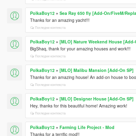
PolkaBoy12
»
Sea Ray 650 fly [Add-On/FiveM/Repl
Thanks for an amazing yacht!!!
Погледни контекста
PolkaBoy12
»
[MLO] Nature Weekend House [Add-
BigShaq, thank for your amazing houses and work!!!
Погледни контекста
PolkaBoy12
»
[MLO] Malibu Mansion [Add-On SP]
Thanks for an amazing house! An add-on house to boo
Погледни контекста
PolkaBoy12
»
[MLO] Designer House [Add-On SP]
Hey, thanks for this beautiful home! Amazing work!
Погледни контекста
PolkaBoy12
»
Farming Life Project - Mod
Thanks for a terrific mod!!