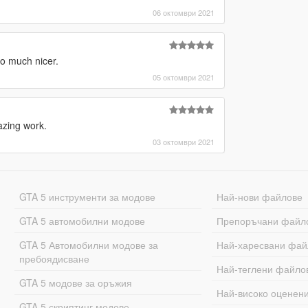
06 октомври 2021
so much nicer.
05 октомври 2021
azing work.
03 октомври 2021
GTA 5 инструменти за модове
Най-нови файлове
GTA 5 автомобилни модове
Препоръчани файл
GTA 5 Автомобилни модове за
Най-харесвани фай
пребоядисване
Най-теглени файло
GTA 5 модове за оръжия
Най-високо оценен
GTA 5 скриптинг модове