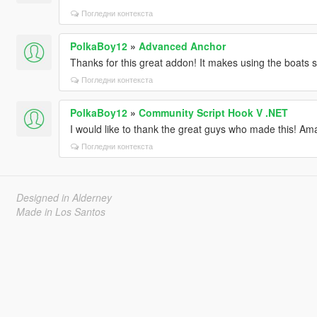
Погледни контекста
PolkaBoy12
»
Advanced Anchor
Thanks for this great addon! It makes using the boats 
Погледни контекста
PolkaBoy12
»
Community Script Hook V .NET
I would like to thank the great guys who made this! Am
Погледни контекста
Designed in Alderney
Made in Los Santos