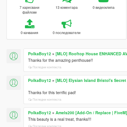
7 харесвани
13 коментара
0 видеоклипа
файлове
0 качвания
0 последователи
PolkaBoy12
»
[MLO] Rooftop House ENHANCED AVA
Thanks for the amazing penthouse!!
Погледни контекста
PolkaBoy12
»
[MLO] Elysian Island Bristol's Secre
Thanks for this terrific pad!
Погледни контекста
PolkaBoy12
»
Amels200 [Add-On / Replace | FiveM
This beauty is a real treat, thanks!!!
Погледни контекста