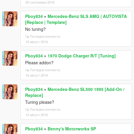
20 септември 2016
Pboy834
»
Mercedes-Benz SLS AMG | AUTOVISTA
[Replace | Template]
No tuning?
Погледни контекста
16 август 2016
Pboy834
»
1970 Dodge Charger R/T [Tuning]
Please addon?
Погледни контекста
16 август 2016
Pboy834
»
Mercedes-Benz SL500 1995 [Add-On /
Replace]
Tuning please?
Погледни контекста
12 август 2016
Pboy834
»
Benny's Motorworks SP