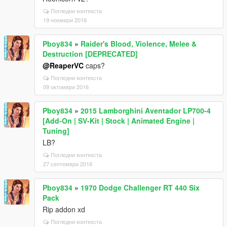
Погледни контекста
19 ноември 2016
Pboy834
»
Raider's Blood, Violence, Melee &
Destruction [DEPRECATED]
@ReaperVC
caps?
Погледни контекста
09 октомври 2016
Pboy834
»
2015 Lamborghini Aventador LP700-4
[Add-On | SV-Kit | Stock | Animated Engine |
Tuning]
LB?
Погледни контекста
27 септември 2016
Pboy834
»
1970 Dodge Challenger RT 440 Six
Pack
Rip addon xd
Погледни контекста