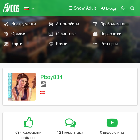
Show Adult
Вход
Инструменти
Автомобили
Пребоядисване
Оръжия
Скриптове
Персонажи
Карти
Разни
Разгърни
Pboy834
584 харесвани
124 коментара
0 видеоклипа
файлове