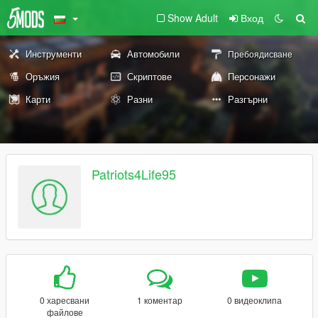
Show Adult
Вход
Инструменти
Автомобили
Пребоядисване
Оръжия
Скриптове
Персонажи
Карти
Разни
Разгърни
Patriots4Life95
0 харесвани
1 коментар
0 видеоклипа
файлове