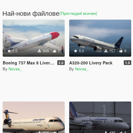
Най-нови файлове
(Прегледай всички)
5.0
845
7
5.0
707
6
Boeing 737 Max 8 Livery Pack
A320-200 Livery Pack
2.0
1.0
By
Novaa_
By
Novaa_
335
5
486
6