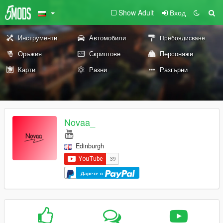
Show Adult
Вход
Инструменти
Автомобили
Пребоядисване
Оръжия
Скриптове
Персонажи
Карти
Разни
Разгърни
Novaa_
Edinburgh
Дарете с