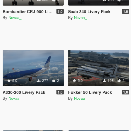
Bombardier CRJ-900 Livery Pack
Saab 340 Livery Pack
1.0
1.0
By
Novaa_
By
Novaa_
5.0
277
2
5.0
198
2
A330-200 Livery Pack
Fokker 50 Livery Pack
1.0
1.0
By
Novaa_
By
Novaa_