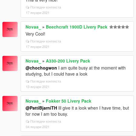
Погледни контекста
17 януари 2021
Novaa_
»
Beechcraft 1900D Livery Pack
Very Cool!
Погледни контекста
17 януари 2021
Novaa_
»
A330-200 Livery Pack
@chochogwon
I am quite busy at the moment with
studying, but I could have a look
Погледни контекста
13 януари 2021
Novaa_
»
Fokker 50 Livery Pack
@PattiBjarniTH
Ill give it a look when I have time, but
for now I am too busy.
Погледни контекста
04 януари 2021