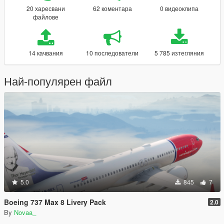
20 харесвани
62 коментара
0 видеоклипа
файлове
14 качвания
10 последователи
5 785 изтегляния
Най-популярен файл
5.0
845
7
Boeing 737 Max 8 Livery Pack
2.0
By
Novaa_