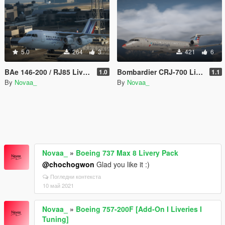
5.0
264
3
421
6
BAe 146-200 / RJ85 Livery Pack
Bombardier CRJ-700 Livery Pack
1.0
1.1
By
Novaa_
By
Novaa_
Novaa_
»
Boeing 737 Max 8 Livery Pack
@chochogwon
Glad you like it :)
Погледни контекста
10 май 2021
Novaa_
»
Boeing 757-200F [Add-On I Liveries I
Tuning]