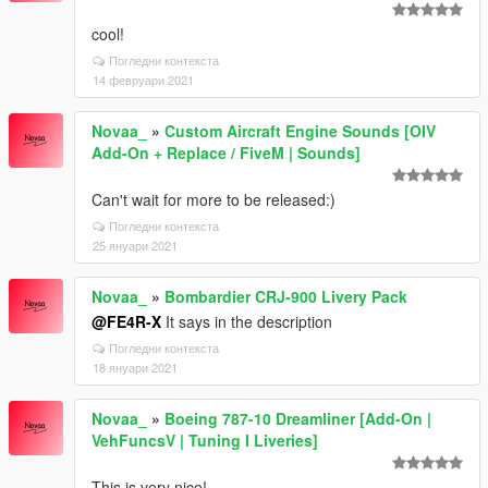
cool!
Погледни контекста
14 февруари 2021
Novaa_
»
Custom Aircraft Engine Sounds [OIV
Add-On + Replace / FiveM | Sounds]
Can't wait for more to be released:)
Погледни контекста
25 януари 2021
Novaa_
»
Bombardier CRJ-900 Livery Pack
@FE4R-X
It says in the description
Погледни контекста
18 януари 2021
Novaa_
»
Boeing 787-10 Dreamliner [Add-On |
VehFuncsV | Tuning I Liveries]
This is very nice!