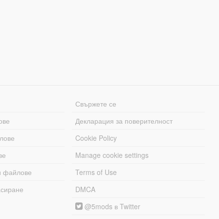
Свържете се
ове
Декларация за поверителност
лове
Cookie Policy
ве
Manage cookie settings
и файлове
Terms of Use
асиране
DMCA
@5mods в Twitter