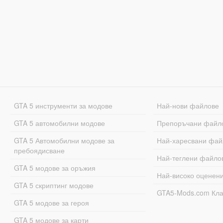
GTA 5 инструменти за модове
Най-нови файлове
GTA 5 автомобилни модове
Препоръчани файл
GTA 5 Автомобилни модове за
Най-харесвани фай
пребоядисване
Най-теглени файло
GTA 5 модове за оръжия
Най-високо оценен
GTA 5 скриптинг модове
GTA5-Mods.com Кл
GTA 5 модове за героя
GTA 5 модове за карти