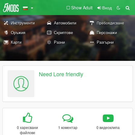
Show Adult
Вход
Инструменти
Автомобили
Пребоядисване
Оръжия
Скриптове
Персонажи
Карти
Разни
Разгърни
Need Lore friendly
0 харесвани
1 коментар
0 видеоклипа
файлове