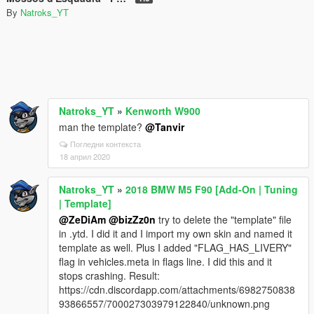
By
Natroks_YT
Natroks_YT
»
Kenworth W900
man the template?
@Tanvir
Погледни контекста
18 април 2020
Natroks_YT
»
2018 BMW M5 F90 [Add-On | Tuning
| Template]
@ZeDiAm
@bizZz0n
try to delete the "template" file
in .ytd. I did it and I import my own skin and named it
template as well. Plus I added "FLAG_HAS_LIVERY"
flag in vehicles.meta in flags line. I did this and it
stops crashing. Result:
https://cdn.discordapp.com/attachments/6982750838
93866557/700027303979122840/unknown.png