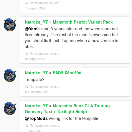
Погледни контекста
15 април 2020
Natroks_YT
»
Mammoth Patriot Variant Pack
@Yard1
man 3 years later and the wheels are not
fixed already. The rest of the mod is awesome but
you shoul fix it fast. Tag me when a new version is
able.
Погледни контекста
08 април 2020
Natroks_YT
»
BMW-X6m 50d
Template?
Погледни контекста
03 ноември 2019
Natroks_YT
»
Mercedes Benz CLA Touring
Germany Taxi + Taxilight Script
@TopMods
wrong link for the template!
Погледни контекста
12 юни 2019