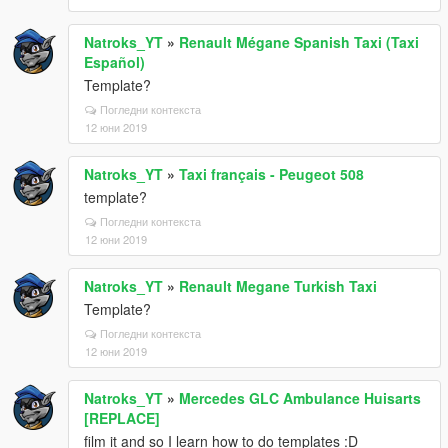
Natroks_YT
»
Renault Mégane Spanish Taxi (Taxi
Español)
Template?
Погледни контекста
12 юни 2019
Natroks_YT
»
Taxi français - Peugeot 508
template?
Погледни контекста
12 юни 2019
Natroks_YT
»
Renault Megane Turkish Taxi
Template?
Погледни контекста
12 юни 2019
Natroks_YT
»
Mercedes GLC Ambulance Huisarts
[REPLACE]
film it and so I learn how to do templates :D