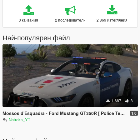
3 качвания
2 последователи
2 869 изтегляния
Най-популярен файл
1 687
8
Mossos d'Esquadra - Ford Mustang GT350R [ Police Template ]
1.0
By
Natroks_YT