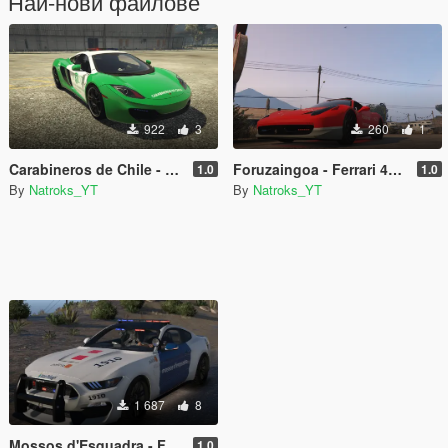
Най-нови файлове
922
3
260
1
Carabineros de Chile - McLaren MP4 [ Police Template ]
Foruzaingoa - Ferrari 458 Italia [ Police Template ]
1.0
1.0
By
Natroks_YT
By
Natroks_YT
1 687
8
Mossos d'Esquadra - Ford Mustang GT350R [ Police Template ]
1.0