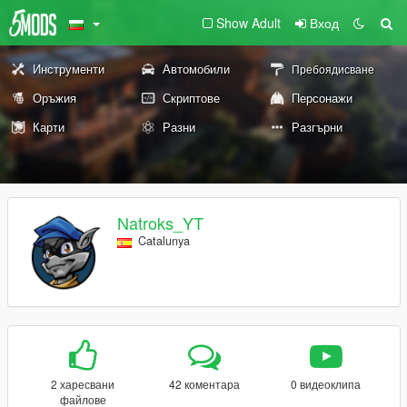
Show Adult
Вход
Инструменти
Автомобили
Пребоядисване
Оръжия
Скриптове
Персонажи
Карти
Разни
Разгърни
Natroks_YT
Catalunya
2 харесвани
42 коментара
0 видеоклипа
файлове