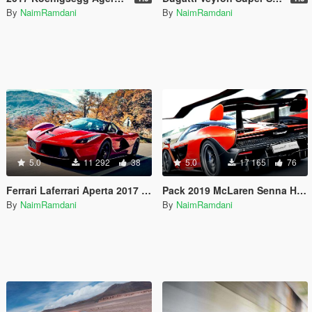
By
NaimRamdani
By
NaimRamdani
5.0
11 292
38
5.0
17 165
76
Ferrari Laferrari Aperta 2017 Handling and Sounds
Pack 2019 McLaren Senna Handling and Sounds 1.4
By
NaimRamdani
By
NaimRamdani