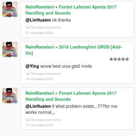
NaimRamdani
»
Ferrari Laferrari Aperta 2017
Handling and Sounds
@LinHuaien
ok thanks
Погледни контекста
21 октомври 2020
NaimRamdani
»
2018 Lamborghini URUS [Add-
On]
@Ying
woow best urus gta5 mods
Погледни контекста
18 октомври 2020
NaimRamdani
»
Ferrari Laferrari Aperta 2017
Handling and Sounds
@LinHuaien
if what problem exists...???for me
works normal,,,
Погледни контекста
17 октомври 2020