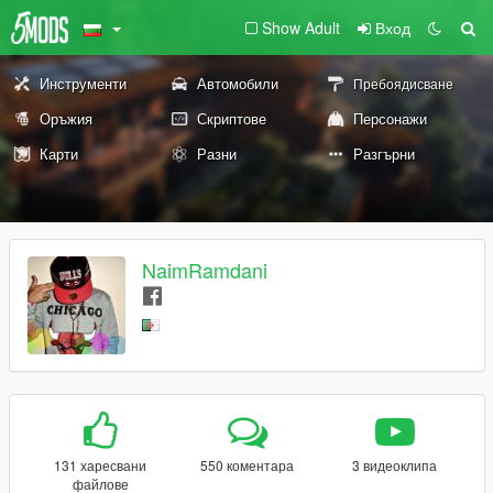
Show Adult
Вход
Инструменти
Автомобили
Пребоядисване
Оръжия
Скриптове
Персонажи
Карти
Разни
Разгърни
NaimRamdani
131 харесвани
550 коментара
3 видеоклипа
файлове