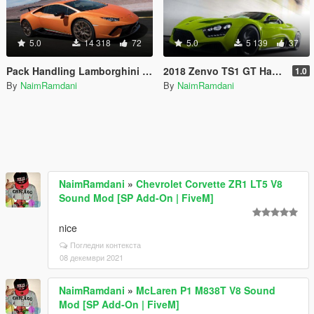
5.0
14 318
72
5.0
5 139
37
Pack Handling Lamborghini Huracan Performante Top Speed
2018 Zenvo TS1 GT Handling - top speed
1.0
By
NaimRamdani
By
NaimRamdani
NaimRamdani
»
Chevrolet Corvette ZR1 LT5 V8
Sound Mod [SP Add-On | FiveM]
nice
Погледни контекста
08 декември 2021
NaimRamdani
»
McLaren P1 M838T V8 Sound
Mod [SP Add-On | FiveM]