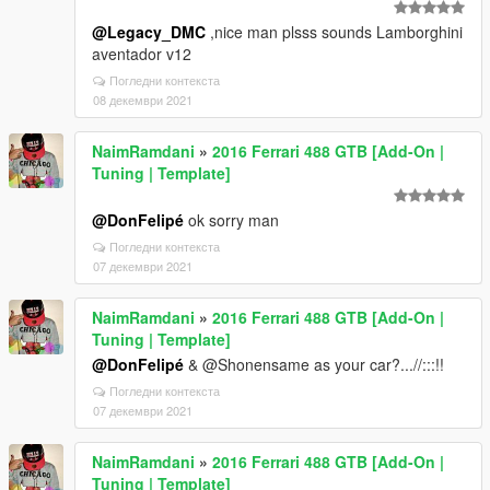
@Legacy_DMC
,nice man plsss sounds Lamborghini
aventador v12
Погледни контекста
08 декември 2021
NaimRamdani
»
2016 Ferrari 488 GTB [Add-On |
Tuning | Template]
@DonFelipé
ok sorry man
Погледни контекста
07 декември 2021
NaimRamdani
»
2016 Ferrari 488 GTB [Add-On |
Tuning | Template]
@DonFelipé
& @Shonensame as your car?...//:::!!
Погледни контекста
07 декември 2021
NaimRamdani
»
2016 Ferrari 488 GTB [Add-On |
Tuning | Template]