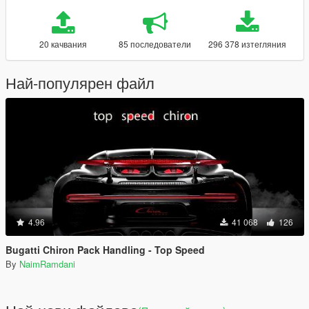
20 качвания
85 последователи
296 378 изтегляния
Най-популярен файл
4.96
41 068
126
Bugatti Chiron Pack Handling - Top Speed
By
NaimRamdani