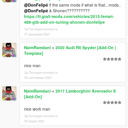
@DonFelipé
if the same mods if what is that...mods..
@DonFelipé
& Shonen??????????
https://fr.gta5-mods.com/vehicles/2015-ferrari-
488-gtb-add-on-tuning-shonen-donfelipe
Погледни контекста
07 декември 2021
NaimRamdani
»
2020 Audi R8 Spyder [Add-On |
Template]
nice man
Погледни контекста
05 септември 2021
NaimRamdani
»
2017 Lamborghini Aventador S
[Add-On]
nice work man
Погледни контекста
03 април 2021