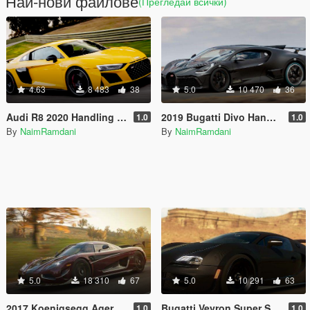
Най-нови файлове
(Прегледай всички)
4.63
8 483
38
5.0
10 470
36
Audi R8 2020 Handling and Sounds
2019 Bugatti Divo Handling and Sounds
1.0
1.0
By
NaimRamdani
By
NaimRamdani
5.0
18 310
67
5.0
10 291
63
2017 Koenigsegg Agera RS Handling and Sounds
Bugatti Veyron Super Sport Handling and Sounds
1.0
1.0