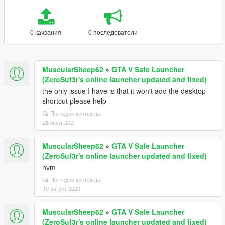
0 качвания
0 последователи
MuscularSheep62
»
GTA V Safe Launcher
(ZeroSuf3r's online launcher updated and fixed)
the only issue I have is that it won't add the desktop
shortcut please help
Погледни контекста
26 март 2021
MuscularSheep62
»
GTA V Safe Launcher
(ZeroSuf3r's online launcher updated and fixed)
nvm
Погледни контекста
19 август 2020
MuscularSheep62
»
GTA V Safe Launcher
(ZeroSuf3r's online launcher updated and fixed)