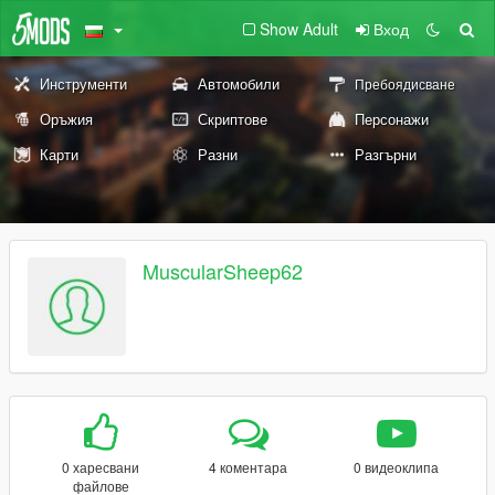
Show Adult
Вход
Инструменти
Автомобили
Пребоядисване
Оръжия
Скриптове
Персонажи
Карти
Разни
Разгърни
MuscularSheep62
0 харесвани
4 коментара
0 видеоклипа
файлове