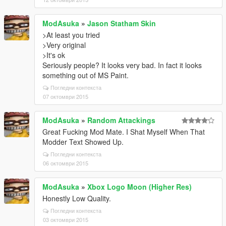
ModAsuka
»
Jason Statham Skin
>At least you tried
>Very original
>It's ok
Seriously people? It looks very bad. In fact it looks
something out of MS Paint.
Погледни контекста
07 октомври 2015
ModAsuka
»
Random Attackings
Great Fucking Mod Mate. I Shat Myself When That
Modder Text Showed Up.
Погледни контекста
06 октомври 2015
ModAsuka
»
Xbox Logo Moon (Higher Res)
Honestly Low Quality.
Погледни контекста
03 октомври 2015