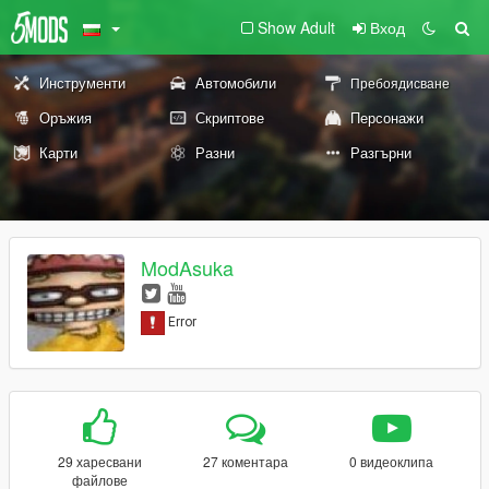
Show Adult
Вход
Инструменти
Автомобили
Пребоядисване
Оръжия
Скриптове
Персонажи
Карти
Разни
Разгърни
ModAsuka
29 харесвани
27 коментара
0 видеоклипа
файлове