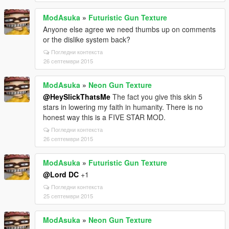
ModAsuka
»
Futuristic Gun Texture
Anyone else agree we need thumbs up on comments
or the dislike system back?
Погледни контекста
26 септември 2015
ModAsuka
»
Neon Gun Texture
@HeySlickThatsMe
The fact you give this skin 5
stars in lowering my faith in humanity. There is no
honest way this is a FIVE STAR MOD.
Погледни контекста
26 септември 2015
ModAsuka
»
Futuristic Gun Texture
@Lord DC
+1
Погледни контекста
25 септември 2015
ModAsuka
»
Neon Gun Texture