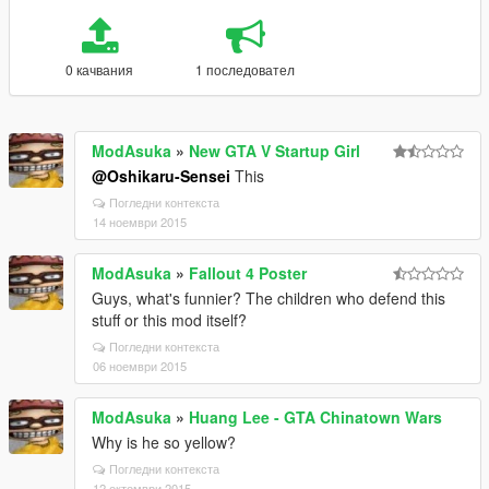
0 качвания
1 последовател
ModAsuka
»
New GTA V Startup Girl
@Oshikaru-Sensei
This
Погледни контекста
14 ноември 2015
ModAsuka
»
Fallout 4 Poster
Guys, what's funnier? The children who defend this
stuff or this mod itself?
Погледни контекста
06 ноември 2015
ModAsuka
»
Huang Lee - GTA Chinatown Wars
Why is he so yellow?
Погледни контекста
12 октомври 2015