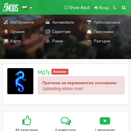
Show Adult
Вход
Инструменти
Автомобили
Пребоядисване
Оръжия
Скриптове
Персонажи
Карти
Разни
Разгърни
MgTy
Изгонен
Причина на перманентно изгонване:
Uploading stolen mod
89 харесвани
0 коментара
1 видеоклип