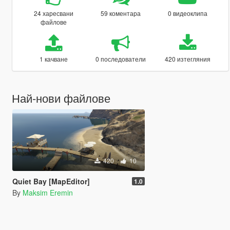
24 харесвани
59 коментара
0 видеоклипа
файлове
1 качване
0 последователи
420 изтегляния
Най-нови файлове
420
10
Quiet Bay [MapEditor]
1.0
By
Maksim Eremin