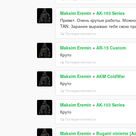
Maksim Eremin
»
AK-103 Series
Привет. Очень крутые работы. Можно 
TAN. Заранее выражаю тебя свою пр
Погледни контекста
Maksim Eremin
»
AR-15 Custom
Круто
Погледни контекста
Maksim Eremin
»
AKM ColdWar
Круто
Погледни контекста
Maksim Eremin
»
AK-103 Series
Круто
Погледни контекста
Maksim Eremin
»
Bugatti niniette [A