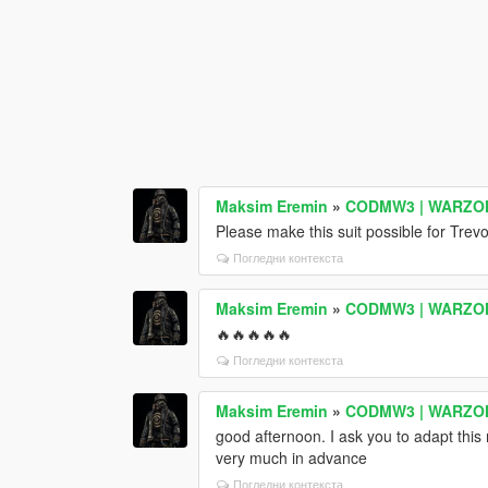
Maksim Eremin
»
CODMW3 | WARZONE 
Please make this suit possible for Trev
Погледни контекста
Maksim Eremin
»
CODMW3 | WARZONE 
🔥🔥🔥🔥🔥
Погледни контекста
Maksim Eremin
»
CODMW3 | WARZONE 
good afternoon. I ask you to adapt this
very much in advance
Погледни контекста