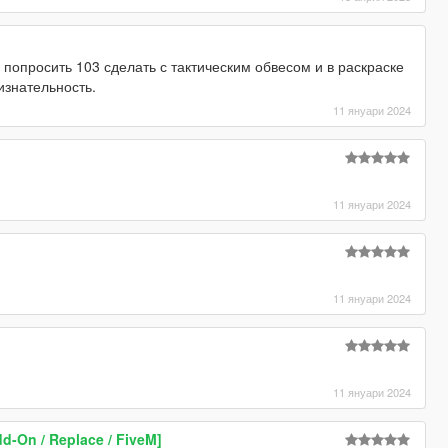
попросить 103 сделать с тактическим обвесом и в раскраске
изнательность.
11 януари 2024
11 януари 2024
11 януари 2024
11 януари 2024
dd-On / Replace / FiveM]