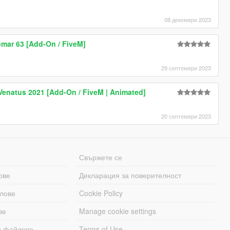
08 декември 2023
mar 63 [Add-On / FiveM]
29 септември 2023
Venatus 2021 [Add-On / FiveM | Animated]
20 септември 2023
Свържете се
ове
Декларация за поверителност
лове
Cookie Policy
ве
Manage cookie settings
и файлове
Terms of Use