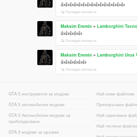
👍👍👍👍👍👍👍👍👍👍👍👍👍👍👍
Погледни контекста
Maksim Eremin
»
Lamborghini Tecno
👍👍👍👍👍
Погледни контекста
Maksim Eremin
»
Lamborghini Urus 
👍👍👍👍👍👍
Погледни контекста
GTA 5 инструменти за модове
Най-нови файлове
GTA 5 автомобилни модове
Препоръчани файл
GTA 5 Автомобилни модове за
Най-харесвани фай
пребоядисване
Най-теглени файло
GTA 5 модове за оръжия
Най-високо оценен