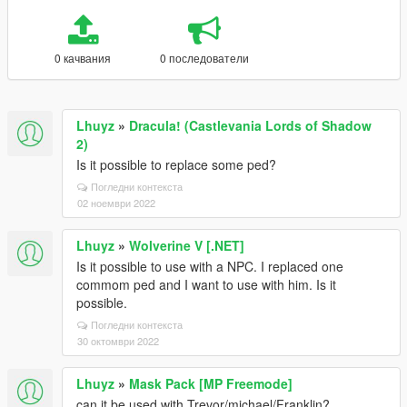
0 качвания
0 последователи
Lhuyz
»
Dracula! (Castlevania Lords of Shadow
2)
Is it possible to replace some ped?
Погледни контекста
02 ноември 2022
Lhuyz
»
Wolverine V [.NET]
Is it possible to use with a NPC. I replaced one
commom ped and I want to use with him. Is it
possible.
Погледни контекста
30 октомври 2022
Lhuyz
»
Mask Pack [MP Freemode]
can it be used with Trevor/michael/Franklin?