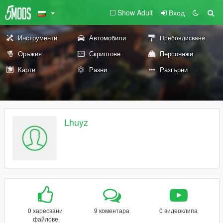
Show Adult
Вход
Инструменти
Автомобили
Пребоядисване
Оръжия
Скриптове
Персонажи
Карти
Разни
Разгърни
Lhuyz
0 харесвани
9 коментара
0 видеоклипа
файлове