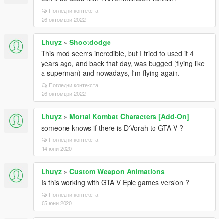
Погледни контекста
26 октомври 2022
Lhuyz
»
Shootdodge
This mod seems incredible, but I tried to used it 4
years ago, and back that day, was bugged (flying like
a superman) and nowadays, I'm flying again.
Погледни контекста
26 октомври 2022
Lhuyz
»
Mortal Kombat Characters [Add-On]
someone knows if there is D'Vorah to GTA V ?
Погледни контекста
14 юни 2020
Lhuyz
»
Custom Weapon Animations
Is this working with GTA V Epic games version ?
Погледни контекста
05 юни 2020