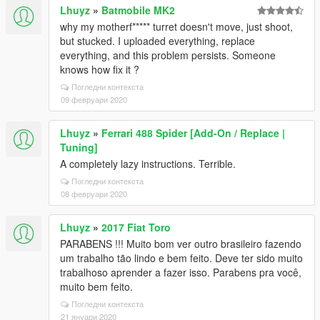
Lhuyz
»
Batmobile MK2
why my motherf***** turret doesn't move, just shoot,
but stucked. I uploaded everything, replace
everything, and this problem persists. Someone
knows how fix it ?
Погледни контекста
09 февруари 2020
Lhuyz
»
Ferrari 488 Spider [Add-On / Replace |
Tuning]
A completely lazy instructions. Terrible.
Погледни контекста
08 февруари 2020
Lhuyz
»
2017 Fiat Toro
PARABENS !!! Muito bom ver outro brasileiro fazendo
um trabalho tão lindo e bem feito. Deve ter sido muito
trabalhoso aprender a fazer isso. Parabens pra você,
muito bem feito.
Погледни контекста
21 януари 2020