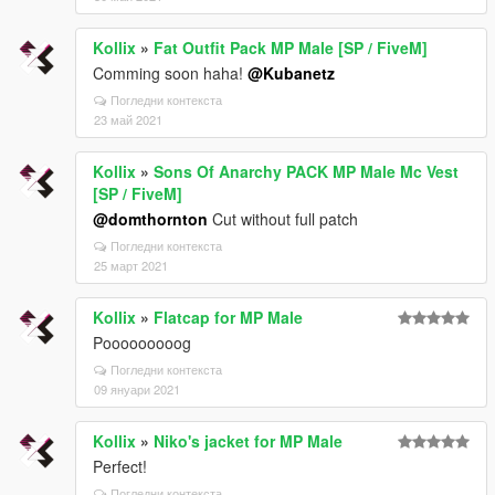
Kollix
»
Fat Outfit Pack MP Male [SP / FiveM]
Comming soon haha!
@Kubanetz
Погледни контекста
23 май 2021
Kollix
»
Sons Of Anarchy PACK MP Male Mc Vest
[SP / FiveM]
@domthornton
Cut without full patch
Погледни контекста
25 март 2021
Kollix
»
Flatcap for MP Male
Pooooooooog
Погледни контекста
09 януари 2021
Kollix
»
Niko's jacket for MP Male
Perfect!
Погледни контекста