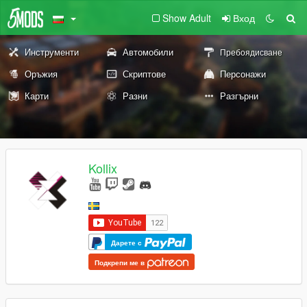
Show Adult
Вход
Инструменти
Автомобили
Пребоядисване
Оръжия
Скриптове
Персонажи
Карти
Разни
Разгърни
Kollix
Дарете с
Подкрепи ме в