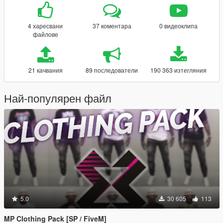
4 харесвани
37 коментара
0 видеоклипа
файлове
21 качвания
89 последователи
190 363 изтегляния
Най-популярен файл
5.0
30 605
113
MP Clothing Pack [SP / FiveM]