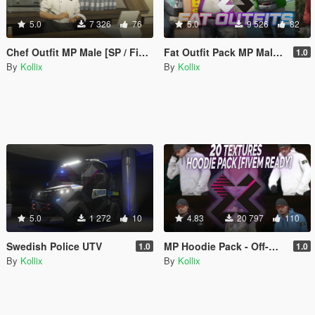
5.0
7 326
76
5.0
9 526
82
Chef Outfit MP Male [SP / FiveM]
Fat Outfit Pack MP Male [SP / FiveM]
1.0
By
Kollix
By
Kollix
5.0
1 272
10
4.83
20 797
110
Swedish Police UTV
MP Hoodie Pack - Off-White Supreme Nasa... [SP / FiveM]
1.0
1.0
By
Kollix
By
Kollix