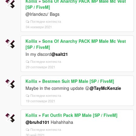
Kollix
»
Sons Of Anarchy PACK MP Male Mc Vest
[SP / FiveM]
@Irlandezu' Bags
Погледни контекста
04 ноември 2021
Kollix
»
Sons Of Anarchy PACK MP Male Mc Vest
[SP / FiveM]
In my discord
@salt21
Погледни контекста
29 септември 2021
Kollix
»
Bestmen Suit MP Male [SP / FiveM]
Maybe in the comming update 😛
@TayMcKenzie
Погледни контекста
19 септември 2021
Kollix
»
Fat Outfit Pack MP Male [SP / FiveM]
@bruhd101
Hahahhaha
Погледни контекста
30 май 2021