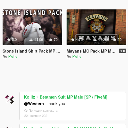
5.0
14 091
70
4.75
11 296
59
Stone Island Shirt Pack MP Male [SP / FiveM]
Mayans MC Pack MP Male Mc Vest [SP / FiveM]
1.0
By
Kollix
By
Kollix
Kollix
»
Bestmen Suit MP Male [SP / FiveM]
@Western_
thank you
Погледни контекста
22 ноември 2021