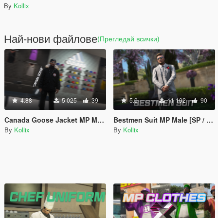
By
Kollix
Най-нови файлове
(Прегледай всички)
4.88
5 025
39
5.0
11 102
90
Canada Goose Jacket MP Male
Bestmen Suit MP Male [SP / FiveM]
By
Kollix
By
Kollix