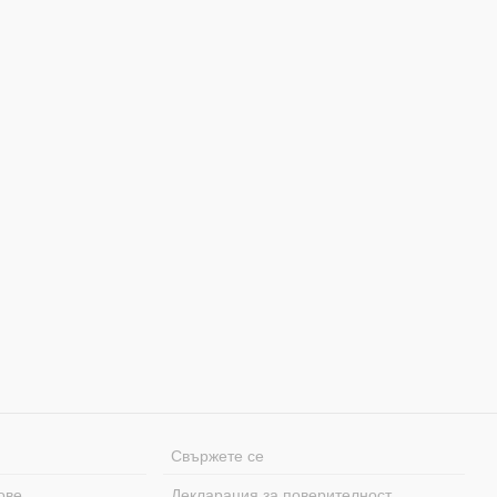
Свържете се
ове
Декларация за поверителност