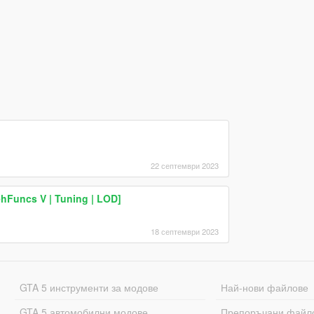
22 септември 2023
hFuncs V | Tuning | LOD]
18 септември 2023
GTA 5 инструменти за модове
Най-нови файлове
GTA 5 автомобилни модове
Препоръчани файл