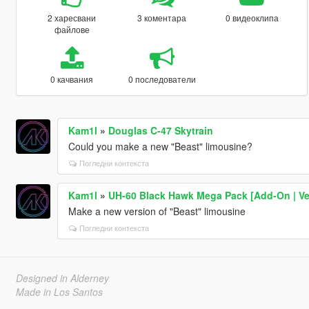
2 харесвани
3 коментара
0 видеоклипа
файлове
0 качвания
0 последователи
Kam1l
»
Douglas C-47 Skytrain
Could you make a new "Beast" limousine?
Погледни контекста
Kam1l
»
UH-60 Black Hawk Mega Pack [Add-On | Ve
Make a new version of "Beast" limousine
Погледни контекста
Designed in Alderney
Made in Los Santos