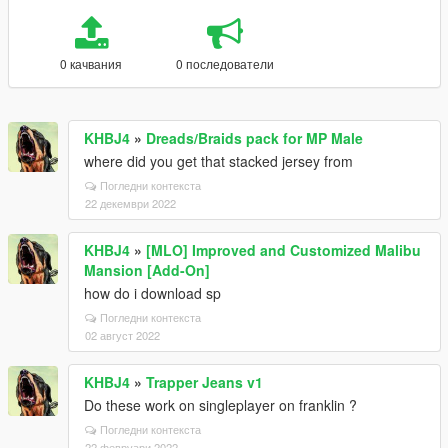
0 качвания
0 последователи
KHBJ4
»
Dreads/Braids pack for MP Male
where did you get that stacked jersey from
Погледни контекста
22 декември 2022
KHBJ4
»
[MLO] Improved and Customized Malibu
Mansion [Add-On]
how do i download sp
Погледни контекста
02 август 2022
KHBJ4
»
Trapper Jeans v1
Do these work on singleplayer on franklin ?
Погледни контекста
22 февруари 2022