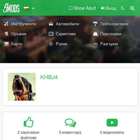
Show Adult
Вход
Инструменти
Автомобили
Пребоядисване
Оръжия
Скриптове
Персонажи
Карти
Разни
Разгърни
KHBJ4
2 харесвани
5 коментара
0 видеоклипа
файлове