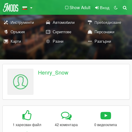
Show Adult
Вход
Инструменти
Автомобили
Пребоядисване
Оръжия
Скриптове
Персонажи
Карти
Разни
Разгърни
Henry_Snow
1 харесван файл
42 коментара
0 видеоклипа