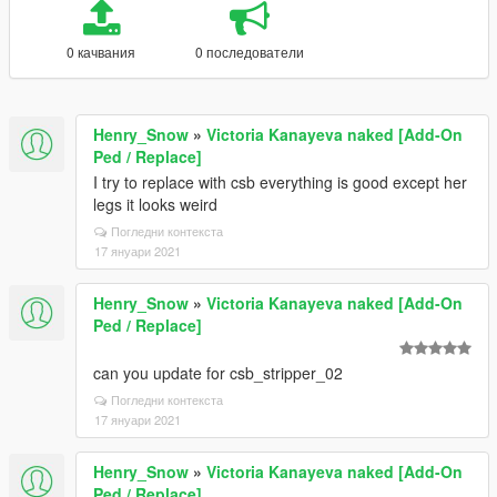
0 качвания
0 последователи
Henry_Snow
»
Victoria Kanayeva naked [Add-On
Ped / Replace]
I try to replace with csb everything is good except her
legs it looks weird
Погледни контекста
17 януари 2021
Henry_Snow
»
Victoria Kanayeva naked [Add-On
Ped / Replace]
can you update for csb_stripper_02
Погледни контекста
17 януари 2021
Henry_Snow
»
Victoria Kanayeva naked [Add-On
Ped / Replace]