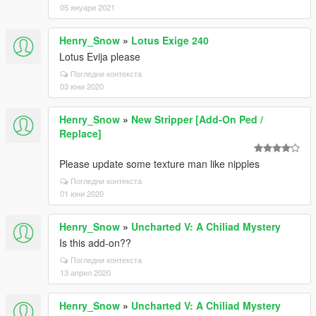
05 януари 2021
Henry_Snow
»
Lotus Exige 240
Lotus Evija please
Погледни контекста
03 юни 2020
Henry_Snow
»
New Stripper [Add-On Ped /
Replace]
Please update some texture man like nipples
Погледни контекста
01 юни 2020
Henry_Snow
»
Uncharted V: A Chiliad Mystery
Is this add-on??
Погледни контекста
13 април 2020
Henry_Snow
»
Uncharted V: A Chiliad Mystery