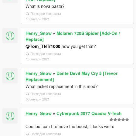
What is nova pasta?
Погледни контекста
16 януари 2021
Henry_Snow
»
Mclaren 720S Spider [Add-On /
Replace]
@Tom_TNTr1000
how you get that?
Погледни контекста
15 януари 2021
Henry_Snow
»
Dante Devil May Cry 5 [Trevor
Replacement]
What jacket replacement in this mod?
Погледни контекста
06 януари 2021
Henry_Snow
»
Cyberpunk 2077 Quadra V-Tech
Cool but can I remove the boost, it looks weird
Погледни контекста