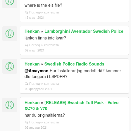
where is the els file?
Погледни контекста
13 март 2021
Henkan
»
Lamborghini Aventador Swedish Police
länken finns inte kvar?
Погледни контекста
02 март 2021
Henkan
»
Swedish Police Radio Sounds
@Amaymon
Hur installerar jag modett då? kommer
dte fungera i LSPDFR?
Погледни контекста
09 февруари 2021
Henkan
»
[RELEASE] Swedish Toll Pack - Volvo
XC70 & V70
har du originalfilerna?
Погледни контекста
02 януари 2021