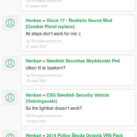
Погледни контекста
01 април 2021
Henkan
»
Glock 17 - Realistic Sound Mod
[Combat Pistol replace]
All steps don't work for me :(
Погледни контекста
21 март 2021
Henkan
»
Swedish Securitas Skyddsvakt Ped
vilken fil är baskern?
Погледни контекста
13 март 2021
Henkan
»
CSG Swedish Security Vehicle
(Ordningsvakt)
So the lightbar doesn't work?
Погледни контекста
13 март 2021
Henkan
»
2014 Police Škoda Octavia VRS Pack