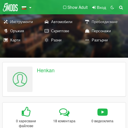
Show Adult
Вход
Инструменти
Автомобили
Пребоядисване
Оръжия
Скриптове
Персонажи
Карти
Разни
Разгърни
Henkan
0 харесвани
18 коментара
0 видеоклипа
файлове