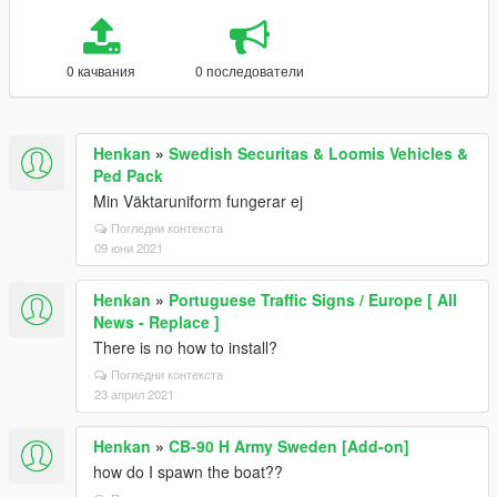
0 качвания
0 последователи
Henkan
»
Swedish Securitas & Loomis Vehicles &
Ped Pack
Min Väktaruniform fungerar ej
Погледни контекста
09 юни 2021
Henkan
»
Portuguese Traffic Signs / Europe [ All
News - Replace ]
There is no how to install?
Погледни контекста
23 април 2021
Henkan
»
CB-90 H Army Sweden [Add-on]
how do I spawn the boat??