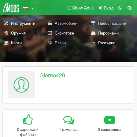
Show Adult
Вход
Инструменти
Автомобили
Пребоядисване
Оръжия
Скриптове
Персонажи
Карти
Разни
Разгърни
Giorno420
0 харесвани
1 коментар
0 видеоклипа
файлове