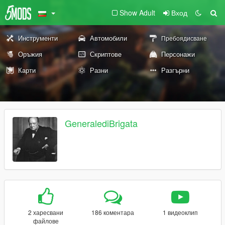
Show Adult
Вход
Инструменти
Автомобили
Пребоядисване
Оръжия
Скриптове
Персонажи
Карти
Разни
Разгърни
GeneralediBrigata
2 харесвани
186 коментара
1 видеоклип
файлове