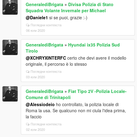
GeneralediBrigata
»
Divisa Polizia di Stato
Squadra Volante Invernale per Michael
@Daniele1
si se puoi, grazie :-)
Погледни контекста
06 юли 2020
GeneralediBrigata
»
Hyundai ix35 Polizia Sud
Tirolo
@XCHRYXINTERFC
certo che devi avere il modello
originale, il percorso è lo stesso
Погледни контекста
03 юли 2020
GeneralediBrigata
»
Fiat Tipo 2V -Polizia Locale-
Comune di Trinitapoli
@Alessiodeio
ho controllato, la polizia locale di
Roma la usa. Se qualcuno non mi ciula l'idea prima,
la faccio
Погледни контекста
02 юли 2020