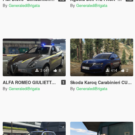
By
GeneralediBrigata
By
GeneralediBrigata
3 041
8
414
2
ALFA ROMEO GIULIETTA GUARDIA DI FINANZA
Skoda Karoq Carabinieri CUTFAA 1515
1
By
GeneralediBrigata
By
GeneralediBrigata