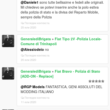
@Daniele1
sono tutte bellissime e fedeli alle originali.
Mi chiedevo se potevi inserire anche la polo estiva
della polizia di stato e la divisa del Reparto Mobile,
sempre della Polizia
Погледни контекста
25 юли 2020
GeneralediBrigata
»
Fiat Tipo 2V -Polizia Locale-
Comune di Trinitapoli
@Alessiodeio
no
Погледни контекста
20 юли 2020
GeneralediBrigata
»
Fiat Bravo - Polizia di Stato
[ADD-ON - Replace]
@RGP Models
FANTASTICA, GENI ASSOLUTI DEL
MODDING ITALIANO
Погледни контекста
11 юли 2020