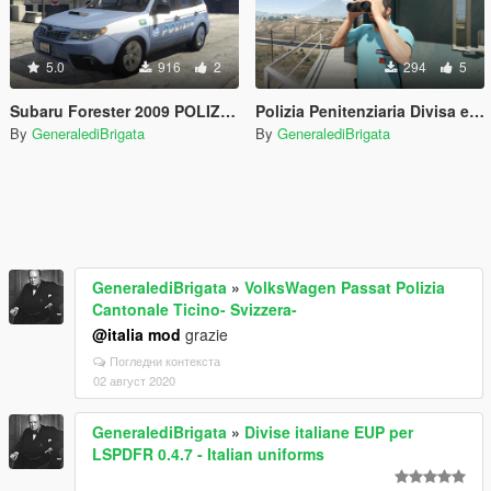
5.0
916
2
294
5
Subaru Forester 2009 POLIZIA - Reparto Prevenzione Crimine
Polizia Penitenziaria Divisa estiva per Michael
By
GeneralediBrigata
By
GeneralediBrigata
GeneralediBrigata
»
VolksWagen Passat Polizia
Cantonale Ticino- Svizzera-
@italia mod
grazie
Погледни контекста
02 август 2020
GeneralediBrigata
»
Divise italiane EUP per
LSPDFR 0.4.7 - Italian uniforms