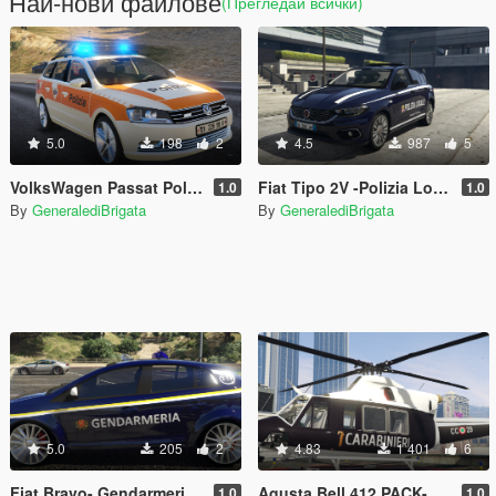
Най-нови файлове
(Прегледай всички)
5.0
198
2
4.5
987
5
VolksWagen Passat Polizia Cantonale Ticino- Svizzera-
Fiat Tipo 2V -Polizia Locale-Comune di Trinitapoli
1.0
1.0
By
GeneralediBrigata
By
GeneralediBrigata
5.0
205
2
4.83
1 401
6
Fiat Bravo- Gendarmeria Vaticana
Agusta Bell 412 PACK- CARABINIERI e GUARDIA DI FINANZA
1.0
1.0