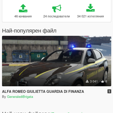
46 качвания
24 последователи
34 021 изтегляния
Най-популярен файл
3 041
8
ALFA ROMEO GIULIETTA GUARDIA DI FINANZA
1
By
GeneralediBrigata