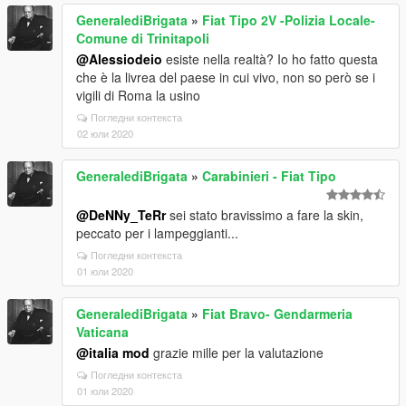
GeneralediBrigata
»
Fiat Tipo 2V -Polizia Locale-
Comune di Trinitapoli
@Alessiodeio
esiste nella realtà? Io ho fatto questa
che è la livrea del paese in cui vivo, non so però se i
vigili di Roma la usino
Погледни контекста
02 юли 2020
GeneralediBrigata
»
Carabinieri - Fiat Tipo
@DeNNy_TeRr
sei stato bravissimo a fare la skin,
peccato per i lampeggianti...
Погледни контекста
01 юли 2020
GeneralediBrigata
»
Fiat Bravo- Gendarmeria
Vaticana
@italia mod
grazie mille per la valutazione
Погледни контекста
01 юли 2020