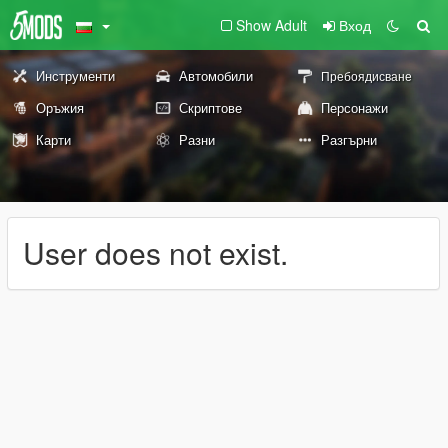
Show Adult
Вход
Инструменти
Автомобили
Пребоядисване
Оръжия
Скриптове
Персонажи
Карти
Разни
Разгърни
User does not exist.