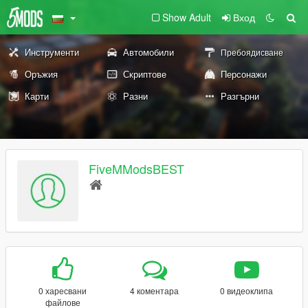
Show Adult
Вход
Инструменти
Автомобили
Пребоядисване
Оръжия
Скриптове
Персонажи
Карти
Разни
Разгърни
FiveMModsBEST
0 харесвани
4 коментара
0 видеоклипа
файлове