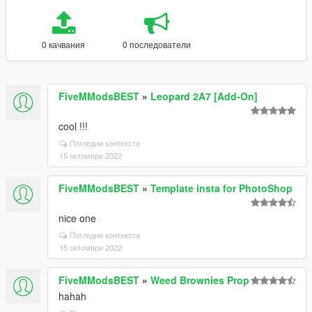
0 качвания
0 последователи
FiveMModsBEST
»
Leopard 2A7 [Add-On]
cool !!!
Погледни контекста
15 октомври 2022
FiveMModsBEST
»
Template insta for PhotoShop
nice one
Погледни контекста
15 октомври 2022
FiveMModsBEST
»
Weed Brownies Prop
hahah