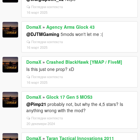
Погледни контекста
16 март 2025
DomaX
»
Agency Arms Glock 43
@DJTMGaming
5mods won't let me :(
Погледни контекста
16 март 2025
DomaX
»
Crashed BlackHawk [YMAP / FiveM]
Is this just one prop? xD
Погледни контекста
16 март 2025
DomaX
»
Glock 17 Gen 5 MOS3
@Pimp21
probably not, but why the 4,5 stars? Is
anything wrong with the mod?
Погледни контекста
20 декември 2024
DomaX
»
Taran Tactical Innovations 2011