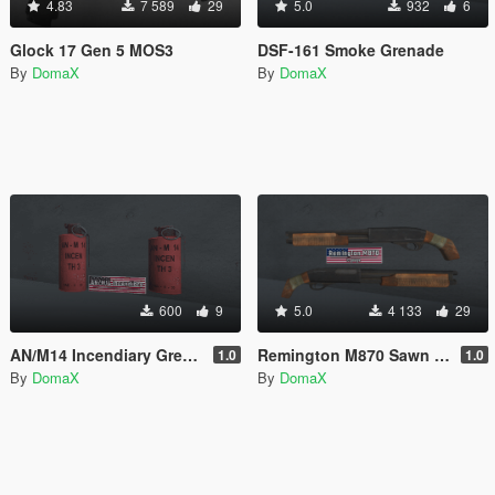
4.83
7 589
29
5.0
932
6
Glock 17 Gen 5 MOS3
DSF-161 Smoke Grenade
By
DomaX
By
DomaX
600
9
5.0
4 133
29
AN/M14 Incendiary Grenade
Remington M870 Sawn Off
1.0
1.0
By
DomaX
By
DomaX