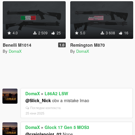
4.0
2 509
25
5.0
3 608
16
Benelli M1014
Remington M870
1.0
By
DomaX
By
DomaX
DomaX
»
L86A2 LSW
@Slick_Nick
obv a mistake lmao
Погледни контекста
25 юни 2025
DomaX
»
Glock 17 Gen 5 MOS3
@craiglapoint_02
Nope