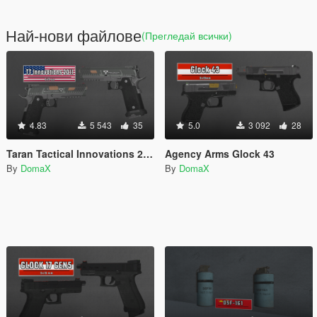
Най-нови файлове
(Прегледай всички)
4.83
5 543
35
5.0
3 092
28
Taran Tactical Innovations 2011
Agency Arms Glock 43
By
DomaX
By
DomaX