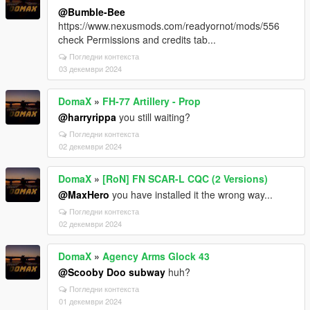
@Bumble-Bee
https://www.nexusmods.com/readyornot/mods/556
check Permissions and credits tab...
Погледни контекста
03 декември 2024
DomaX
»
FH-77 Artillery - Prop
@harryrippa
you still waiting?
Погледни контекста
02 декември 2024
DomaX
»
[RoN] FN SCAR-L CQC (2 Versions)
@MaxHero
you have installed it the wrong way...
Погледни контекста
02 декември 2024
DomaX
»
Agency Arms Glock 43
@Scooby Doo subway
huh?
Погледни контекста
01 декември 2024