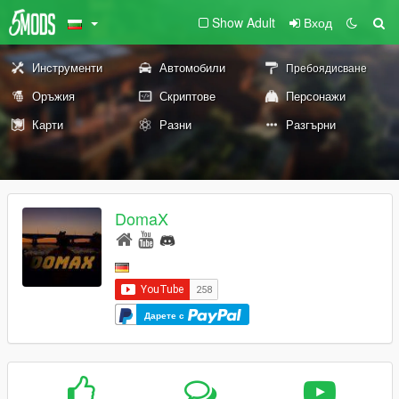
Show Adult
Вход
Инструменти
Автомобили
Пребоядисване
Оръжия
Скриптове
Персонажи
Карти
Разни
Разгърни
DomaX
Дарете с