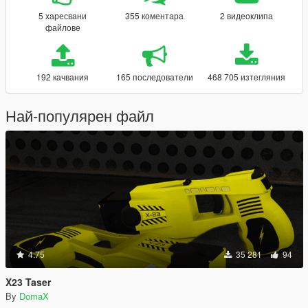
5 харесвани
355 коментара
2 видеоклипа
файлове
192 качвания
165 последователи
468 705 изтегляния
Най-популярен файл
4.75
35 281
94
X23 Taser
By
DomaX