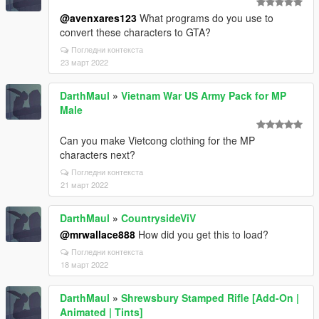
@avenxares123
What programs do you use to
convert these characters to GTA?
Погледни контекста
23 март 2022
DarthMaul
»
Vietnam War US Army Pack for MP
Male
Can you make Vietcong clothing for the MP
characters next?
Погледни контекста
21 март 2022
DarthMaul
»
CountrysideViV
@mrwallace888
How did you get this to load?
Погледни контекста
18 март 2022
DarthMaul
»
Shrewsbury Stamped Rifle [Add-On |
Animated | Tints]