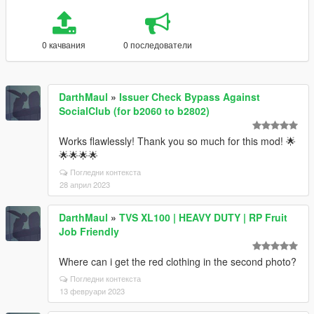
0 качвания
0 последователи
DarthMaul
»
Issuer Check Bypass Against
SocialClub (for b2060 to b2802)
Works flawlessly! Thank you so much for this mod! 🌟
🌟🌟🌟🌟
Погледни контекста
28 април 2023
DarthMaul
»
TVS XL100 | HEAVY DUTY | RP Fruit
Job Friendly
Where can i get the red clothing in the second photo?
Погледни контекста
13 февруари 2023