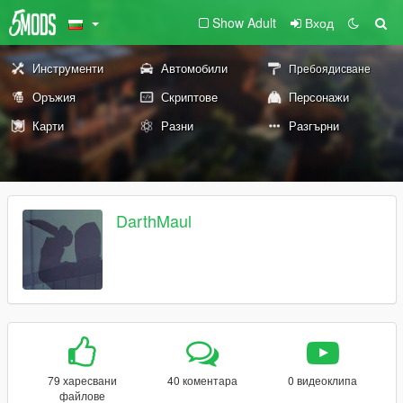
Show Adult
Вход
Инструменти
Автомобили
Пребоядисване
Оръжия
Скриптове
Персонажи
Карти
Разни
Разгърни
DarthMaul
79 харесвани
40 коментара
0 видеоклипа
файлове