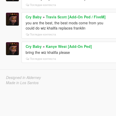
Погледни контекста
Cry Baby
»
Travis Scott [Add-On Ped / FiveM]
you are the best, the best mods come from you
could do wiz khalifa replaces franklin
Погледни контекста
Cry Baby
»
Kanye West [Add-On Ped]
bring the wiz khalifa please
Погледни контекста
Designed in Alderney
Made in Los Santos