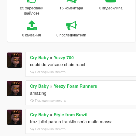
25 харесвани
15 коментара
0 видеоклипа
файлове
0 качвания
0 последователи
Cry Baby
»
Yezzy 700
could do versace chain react
Погледни контекста
Cry Baby
»
Yeezy Foam Runners
amazing
Погледни контекста
Cry Baby
»
Style from Brazil
traz juliet para o franklin seria muito massa
Погледни контекста