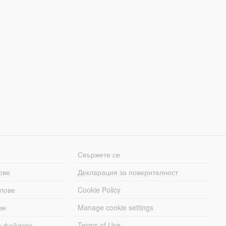
Свържете се
ове
Декларация за поверителност
лове
Cookie Policy
ве
Manage cookie settings
и файлове
Terms of Use