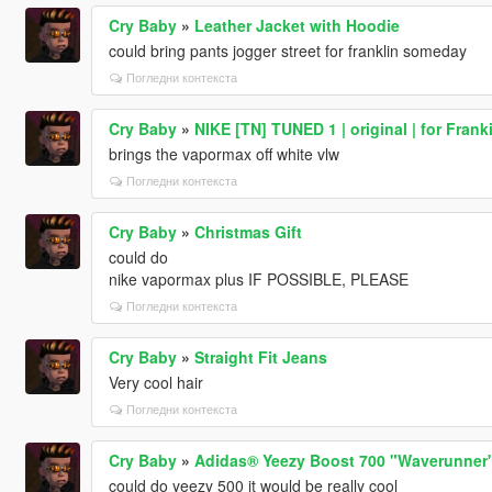
Cry Baby
»
Leather Jacket with Hoodie
could bring pants jogger street for franklin someday
Погледни контекста
Cry Baby
»
NIKE [TN] TUNED 1 | original | for Frank
brings the vapormax off white vlw
Погледни контекста
Cry Baby
»
Christmas Gift
could do
nike vapormax plus IF POSSIBLE, PLEASE
Погледни контекста
Cry Baby
»
Straight Fit Jeans
Very cool hair
Погледни контекста
Cry Baby
»
Adidas® Yeezy Boost 700 "Waverunner
could do yeezy 500 it would be really cool